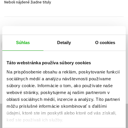
Neboli nájdené žiadne tituly
Technické vedy
Učebnice
Umenie a kultúra
Výchova a pedagogika
Young adult
Young adult (SK)
Zdravie a životný štýl
Všetky tituly
Súhlas
Detaily
O cookies
Budete to vedieť ako prvý!
Zaujíma Vás, aký knižný hit práve vychádza, na aký tovar je
Táto webstránka používa súbory cookies
výhodná zľava, aká beží súťaž o ceny?
Prihláste sa k odberu našich
e-mailových noviniek
!
Na prispôsobenie obsahu a reklám, poskytovanie funkcií
sociálnych médií a analýzu návštevnosti používame
Vaša
Vaša
Prihlásiť sa
emailová
emailová
Vaša emailová adresa
súbory cookie. Informácie o tom, ako používate naše
adresa
adresa
webové stránky, poskytujeme aj našim partnerom v
oblasti sociálnych médií, inzercie a analýzy. Títo partneri
môžu príslušné informácie skombinovať s ďalšími
údajmi, ktoré ste im poskytli alebo ktoré od vás získali,
E-SHOP
keď ste používali ich služby.
Kontakt
Reklamačný poriadok