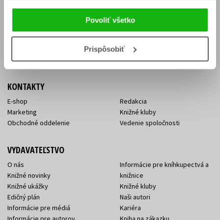
Vrátenie tovaru v lehote 14 dní
Súhlas so spracovaním
Cenník dopravy
osobných údajov
Povoliť všetko
FAQ
Ochrana súkromia
Spôsoby doručenia a platby
Nakupujte výhodne
Všeobecné obchodné
Prispôsobiť
podmienky
KONTAKTY
E-shop
Redakcia
Marketing
Knižné kluby
Obchodné oddelenie
Vedenie spoločnosti
VYDAVATEĽSTVO
O nás
Informácie pre kníhkupectvá a
Knižné novinky
knižnice
Knižné ukážky
Knižné kluby
Edičný plán
Naši autori
Informácie pre médiá
Kariéra
Informácie pre autorov
Kniha na zákazku