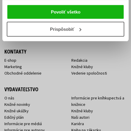
Vrátenie tovaru v lehote 14 dní
Súhlas so spracovaním
Cenník dopravy
osobných údajov
Povoliť všetko
FAQ
Ochrana súkromia
Spôsoby doručenia a platby
Nakupujte výhodne
Všeobecné obchodné
Prispôsobiť
podmienky
KONTAKTY
E-shop
Redakcia
Marketing
Knižné kluby
Obchodné oddelenie
Vedenie spoločnosti
VYDAVATEĽSTVO
O nás
Informácie pre kníhkupectvá a
Knižné novinky
knižnice
Knižné ukážky
Knižné kluby
Edičný plán
Naši autori
Informácie pre médiá
Kariéra
Informácie pre autorov
Kniha na zákazku