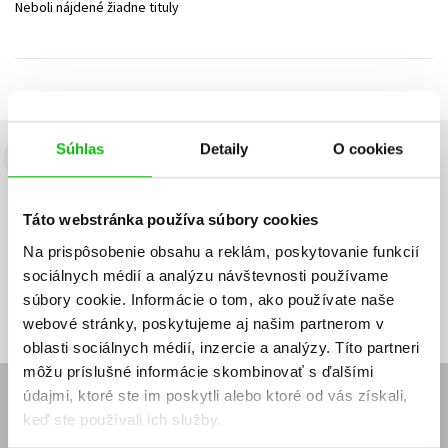
Neboli nájdené žiadne tituly
Technické vedy
Učebnice
Umenie a kultúra
Výchova a pedagogika
Young adult
Young adult (SK)
Zdravie a životný štýl
Všetky tituly
Súhlas
Detaily
O cookies
Budete to vedieť ako prvý!
Zaujíma Vás, aký knižný hit práve vychádza, na aký tovar je
Táto webstránka používa súbory cookies
výhodná zľava, aká beží súťaž o ceny?
Prihláste sa k odberu našich
e-mailových noviniek
!
Na prispôsobenie obsahu a reklám, poskytovanie funkcií
sociálnych médií a analýzu návštevnosti používame
Vaša
Vaša
Prihlásiť sa
emailová
emailová
Vaša emailová adresa
súbory cookie. Informácie o tom, ako používate naše
adresa
adresa
webové stránky, poskytujeme aj našim partnerom v
oblasti sociálnych médií, inzercie a analýzy. Títo partneri
môžu príslušné informácie skombinovať s ďalšími
údajmi, ktoré ste im poskytli alebo ktoré od vás získali,
E-SHOP
keď ste používali ich služby.
Kontakt
Reklamačný poriadok