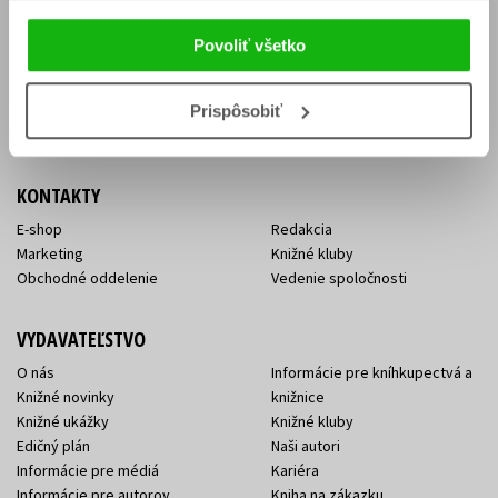
Vrátenie tovaru v lehote 14 dní
Súhlas so spracovaním
Cenník dopravy
osobných údajov
Povoliť všetko
FAQ
Ochrana súkromia
Spôsoby doručenia a platby
Nakupujte výhodne
Všeobecné obchodné
Prispôsobiť
podmienky
KONTAKTY
E-shop
Redakcia
Marketing
Knižné kluby
Obchodné oddelenie
Vedenie spoločnosti
VYDAVATEĽSTVO
O nás
Informácie pre kníhkupectvá a
Knižné novinky
knižnice
Knižné ukážky
Knižné kluby
Edičný plán
Naši autori
Informácie pre médiá
Kariéra
Informácie pre autorov
Kniha na zákazku