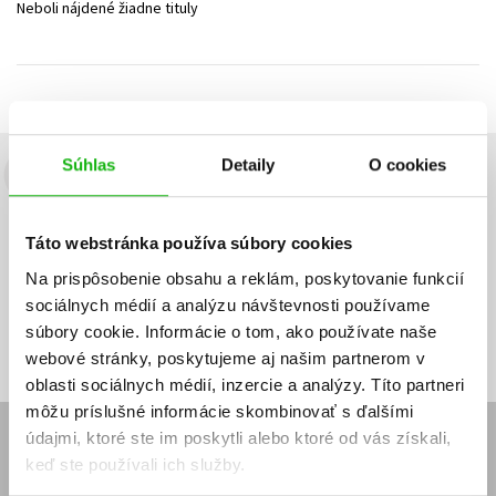
Neboli nájdené žiadne tituly
Technické vedy
Učebnice
Umenie a kultúra
Výchova a pedagogika
Young adult
Young adult (SK)
Zdravie a životný štýl
Všetky tituly
Súhlas
Detaily
O cookies
Budete to vedieť ako prvý!
Zaujíma Vás, aký knižný hit práve vychádza, na aký tovar je
Táto webstránka používa súbory cookies
výhodná zľava, aká beží súťaž o ceny?
Prihláste sa k odberu našich
e-mailových noviniek
!
Na prispôsobenie obsahu a reklám, poskytovanie funkcií
sociálnych médií a analýzu návštevnosti používame
Vaša
Vaša
Prihlásiť sa
emailová
emailová
Vaša emailová adresa
súbory cookie. Informácie o tom, ako používate naše
adresa
adresa
webové stránky, poskytujeme aj našim partnerom v
oblasti sociálnych médií, inzercie a analýzy. Títo partneri
môžu príslušné informácie skombinovať s ďalšími
údajmi, ktoré ste im poskytli alebo ktoré od vás získali,
E-SHOP
keď ste používali ich služby.
Kontakt
Reklamačný poriadok