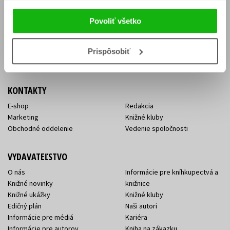
Vrátenie tovaru v lehote 14 dní
Súhlas so spracovaním
Cenník dopravy
osobných údajov
Povoliť všetko
FAQ
Ochrana súkromia
Spôsoby doručenia a platby
Nakupujte výhodne
Všeobecné obchodné
Prispôsobiť
podmienky
KONTAKTY
E-shop
Redakcia
Marketing
Knižné kluby
Obchodné oddelenie
Vedenie spoločnosti
VYDAVATEĽSTVO
O nás
Informácie pre kníhkupectvá a
Knižné novinky
knižnice
Knižné ukážky
Knižné kluby
Edičný plán
Naši autori
Informácie pre médiá
Kariéra
Informácie pre autorov
Kniha na zákazku