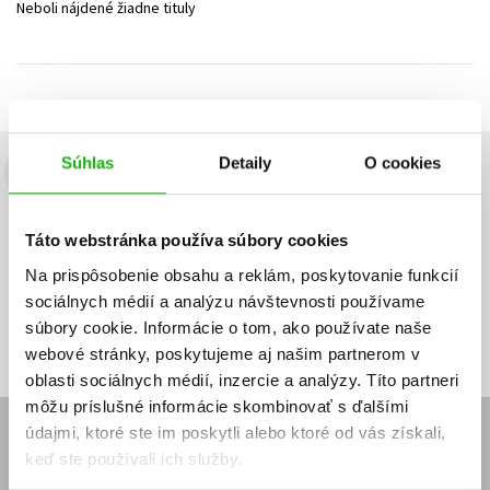
Neboli nájdené žiadne tituly
Technické vedy
Učebnice
Umenie a kultúra
Výchova a pedagogika
Young adult
Young adult (SK)
Zdravie a životný štýl
Všetky tituly
Súhlas
Detaily
O cookies
Budete to vedieť ako prvý!
Zaujíma Vás, aký knižný hit práve vychádza, na aký tovar je
Táto webstránka používa súbory cookies
výhodná zľava, aká beží súťaž o ceny?
Prihláste sa k odberu našich
e-mailových noviniek
!
Na prispôsobenie obsahu a reklám, poskytovanie funkcií
sociálnych médií a analýzu návštevnosti používame
Vaša
Vaša
Prihlásiť sa
emailová
emailová
Vaša emailová adresa
súbory cookie. Informácie o tom, ako používate naše
adresa
adresa
webové stránky, poskytujeme aj našim partnerom v
oblasti sociálnych médií, inzercie a analýzy. Títo partneri
môžu príslušné informácie skombinovať s ďalšími
údajmi, ktoré ste im poskytli alebo ktoré od vás získali,
E-SHOP
keď ste používali ich služby.
Kontakt
Reklamačný poriadok