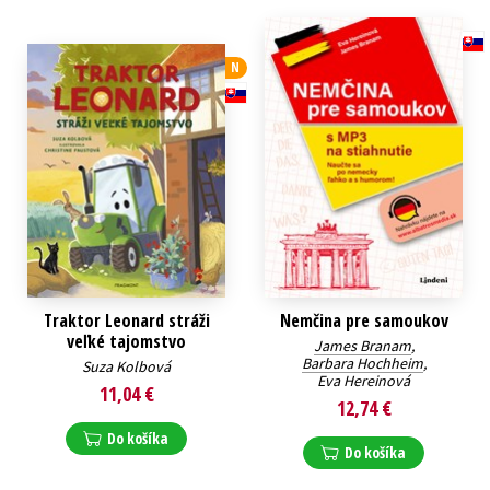
Technické vedy
Učebnice
Umenie a kultúra
N
Výchova a pedagogika
Young adult
Young adult (SK)
Zdravie a životný štýl
Všetky tituly
Traktor Leonard stráži
Nemčina pre samoukov
veľké tajomstvo
James Branam
,
Barbara Hochheim
,
Suza Kolbová
Eva Hereinová
11,04 €
12,74 €
Do košíka
Do košíka