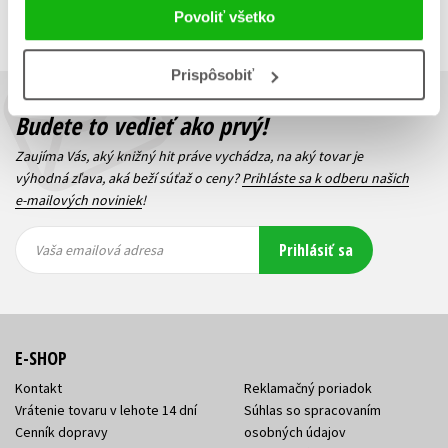
Predchádzajúci
1
Ďalší
Povoliť všetko
Prispôsobiť
Budete to vedieť ako prvý!
Zaujíma Vás, aký knižný hit práve vychádza, na aký tovar je
výhodná zľava, aká beží súťaž o ceny?
Prihláste sa k odberu našich
e-mailových noviniek
!
Vaša
Vaša
Prihlásiť sa
emailová
emailová
Vaša emailová adresa
adresa
adresa
E-SHOP
Kontakt
Reklamačný poriadok
Vrátenie tovaru v lehote 14 dní
Súhlas so spracovaním
Cenník dopravy
osobných údajov