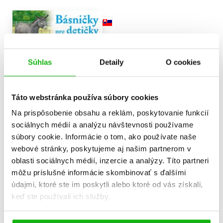
Súhlas
Detaily
O cookies
Básničky pre detičky –
Táto webstránka používa súbory cookies
Zvieratká
Diana Senecká
Na prispôsobenie obsahu a reklám, poskytovanie funkcií
4,24 €
sociálnych médií a analýzu návštevnosti používame
súbory cookie. Informácie o tom, ako používate naše
Do košíka
webové stránky, poskytujeme aj našim partnerom v
oblasti sociálnych médií, inzercie a analýzy. Títo partneri
môžu príslušné informácie skombinovať s ďalšími
údajmi, ktoré ste im poskytli alebo ktoré od vás získali,
keď ste používali ich služby.
Zobraz záznamov
Zobrazujem 1 až 3 z celkových 3 záznamov