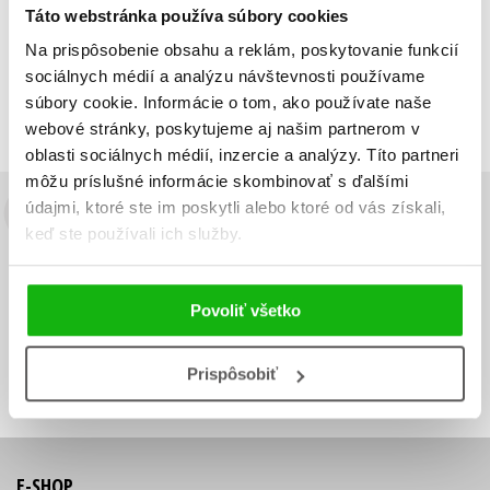
Táto webstránka používa súbory cookies
Zobraz záznamov
Na prispôsobenie obsahu a reklám, poskytovanie funkcií
Zobrazujem 1 až 1 z celkových 1 záznamov
sociálnych médií a analýzu návštevnosti používame
súbory cookie. Informácie o tom, ako používate naše
Predchádzajúci
1
Ďalší
webové stránky, poskytujeme aj našim partnerom v
oblasti sociálnych médií, inzercie a analýzy. Títo partneri
môžu príslušné informácie skombinovať s ďalšími
údajmi, ktoré ste im poskytli alebo ktoré od vás získali,
Budete to vedieť ako prvý!
keď ste používali ich služby.
Zaujíma Vás, aký knižný hit práve vychádza, na aký tovar je
výhodná zľava, aká beží súťaž o ceny?
Prihláste sa k odberu našich
Povoliť všetko
e-mailových noviniek
!
Vaša
Vaša
Prihlásiť sa
emailová
emailová
Vaša emailová adresa
Prispôsobiť
adresa
adresa
E-SHOP