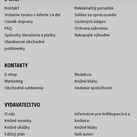
Kontakt
Reklamačný poriadok
Vrátenie tovaru v lehote 14 dní
Súhlas so spracovaním
Cenník dopravy
osobných údajov
FAQ
Ochrana súkromia
Spôsoby doručenia a platby
Nakupujte výhodne
Všeobecné obchodné
podmienky
KONTAKTY
E-shop
Redakcia
Marketing
Knižné kluby
Obchodné oddelenie
Vedenie spoločnosti
VYDAVATEĽSTVO
O nás
Informácie pre kníhkupectvá a
Knižné novinky
knižnice
Knižné ukážky
Knižné kluby
Edičný plán
Naši autori