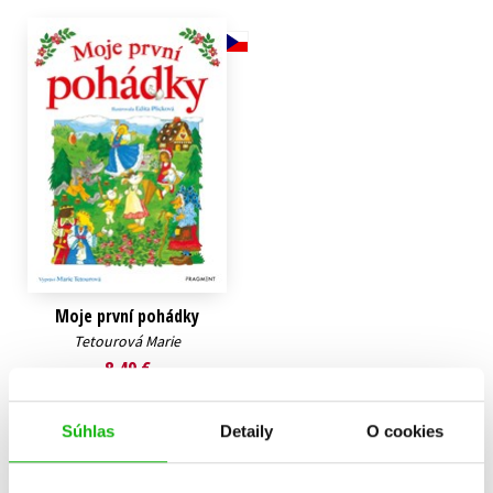
Technické vedy
Učebnice
Umenie a kultúra
Výchova a pedagogika
Young adult
Young adult (SK)
Zdravie a životný štýl
Všetky tituly
Moje první pohádky
Tetourová Marie
8,49 €
Do košíka
Súhlas
Detaily
O cookies