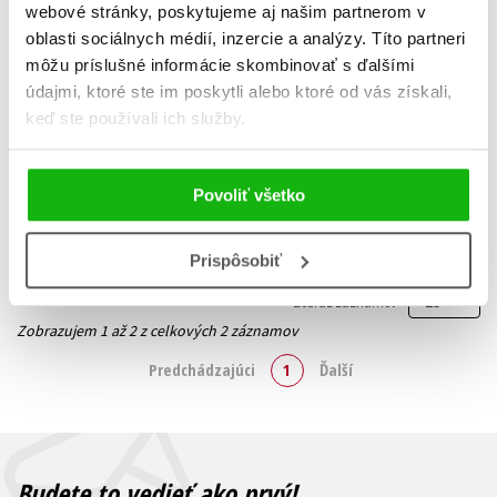
webové stránky, poskytujeme aj našim partnerom v
oblasti sociálnych médií, inzercie a analýzy. Títo partneri
môžu príslušné informácie skombinovať s ďalšími
Temnoty hlubin
Přízraky noci
údajmi, ktoré ste im poskytli alebo ktoré od vás získali,
Kateřina Ševčíková
Kateřina Ševčíková
keď ste používali ich služby.
14,02 €
10,19 €
Do košíka
Do košíka
Povoliť všetko
Prispôsobiť
Zobraz záznamov
Zobrazujem 1 až 2 z celkových 2 záznamov
Predchádzajúci
1
Ďalší
Budete to vedieť ako prvý!