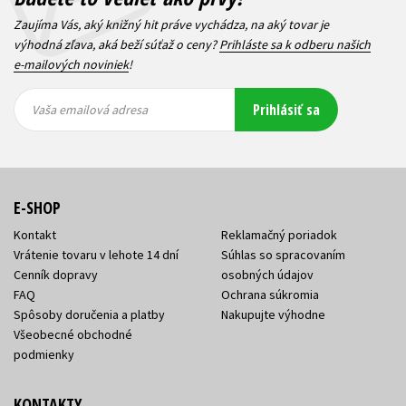
Zaujíma Vás, aký knižný hit práve vychádza, na aký tovar je
výhodná zľava, aká beží súťaž o ceny?
Prihláste sa k odberu našich
e-mailových noviniek
!
Vaša
Vaša
Prihlásiť sa
emailová
emailová
Vaša emailová adresa
adresa
adresa
E-SHOP
Kontakt
Reklamačný poriadok
Vrátenie tovaru v lehote 14 dní
Súhlas so spracovaním
Cenník dopravy
osobných údajov
FAQ
Ochrana súkromia
Spôsoby doručenia a platby
Nakupujte výhodne
Všeobecné obchodné
podmienky
KONTAKTY