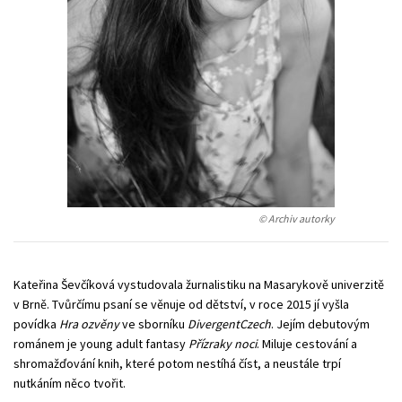
Technické vedy
Učebnice
Umenie a kultúra
Výchova a pedagogika
Young adult
Young adult (SK)
Zdravie a životný štýl
Všetky tituly
© Archiv autorky
Kateřina Ševčíková vystudovala žurnalistiku na Masarykově univerzitě
v Brně. Tvůrčímu psaní se věnuje od dětství, v roce 2015 jí vyšla
povídka
Hra ozvěny
ve sborníku
DivergentCzech
. Jejím debutovým
románem je young adult fantasy
Přízraky noci
. Miluje cestování a
shromažďování knih, které potom nestíhá číst, a neustále trpí
nutkáním něco tvořit.