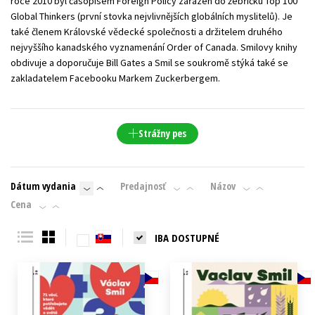
roce 2010 byl časopisem Foreign Policy zařazen do žebříčku Top 100
Global Thinkers (první stovka nejvlivnějších globálních myslitelů). Je
také členem Královské vědecké společnosti a držitelem druhého
nejvyššího kanadského vyznamenání Order of Canada. Smilovy knihy
obdivuje a doporučuje Bill Gates a Smil se soukromě stýká také se
zakladatelem Facebooku Markem Zuckerbergem.
Strážny pes
Dátum vydania
Predajnosť
Názov
Cena
IBA DOSTUPNÉ