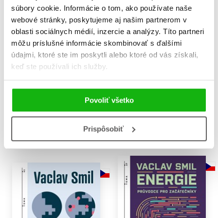
súbory cookie. Informácie o tom, ako používate naše
webové stránky, poskytujeme aj našim partnerom v
oblasti sociálnych médií, inzercie a analýzy. Títo partneri
môžu príslušné informácie skombinovať s ďalšími
údajmi, ktoré ste im poskytli alebo ktoré od vás získali,
keď ste používali ich služby.
Čísla nelžou (audiokniha)
Jak svět doopravdy
funguje
Vaclav Smil
Vaclav Smil
14,02 €
Povoliť všetko
16,99 €
Do košíka
Do košíka
Prispôsobiť