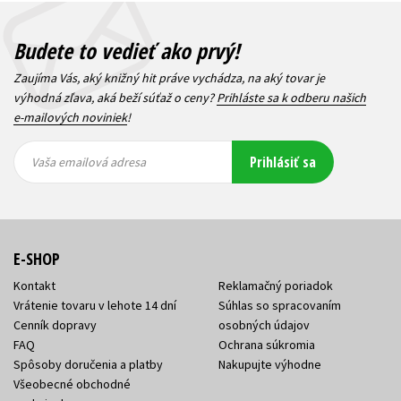
Budete to vedieť ako prvý!
Zaujíma Vás, aký knižný hit práve vychádza, na aký tovar je
výhodná zľava, aká beží súťaž o ceny?
Prihláste sa k odberu našich
e-mailových noviniek
!
Vaša
Vaša
Prihlásiť sa
emailová
emailová
Vaša emailová adresa
adresa
adresa
E-SHOP
Kontakt
Reklamačný poriadok
Vrátenie tovaru v lehote 14 dní
Súhlas so spracovaním
Cenník dopravy
osobných údajov
FAQ
Ochrana súkromia
Spôsoby doručenia a platby
Nakupujte výhodne
Všeobecné obchodné