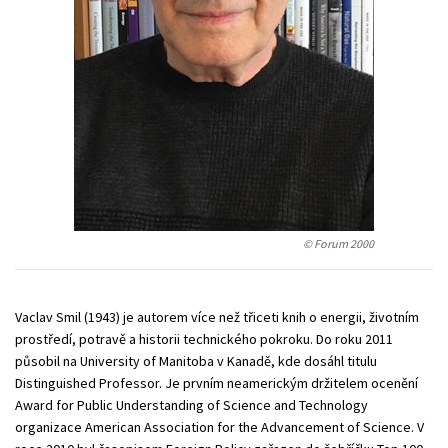
Technické vedy
Učebnice
Umenie a kultúra
Výchova a pedagogika
Young adult
Young adult (SK)
Zdravie a životný štýl
Všetky tituly
© Forum 2000
Vaclav Smil (1943) je autorem více než třiceti knih o energii, životním
prostředí, potravě a historii technického pokroku. Do roku 2011
působil na University of Manitoba v Kanadě, kde dosáhl titulu
Distinguished Professor. Je prvním neamerickým držitelem ocenění
Award for Public Understanding of Science and Technology
organizace American Association for the Advancement of Science. V