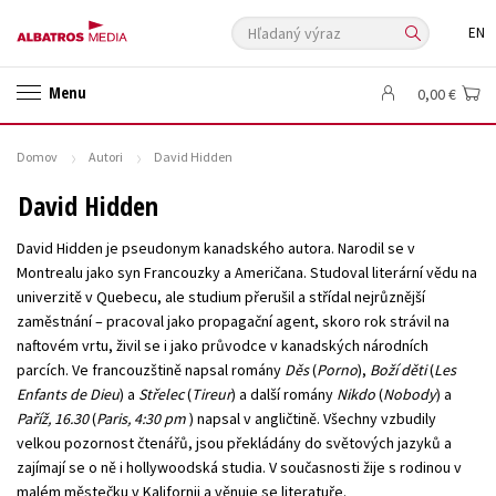
Hľadaný výraz
EN
🛍️ Darčekové poukazy
✍️Knihy s podpisom
Menu
0,00 €
🎁 Limitované balíčky
🔥 Výhodné predpredaje
🏷️ Zlacnené knihy
⚔️ Zaklínač na CD
🔖Outlet knihy
Domov
Autori
David Hidden
Auto - moto
Beletria pre deti
Beletria pre dospelých
David Hidden
Cestovanie
Darčekové publikácie
Digitálna fotografia
David Hidden je pseudonym kanadského autora. Narodil se v
Doplnkový sortiment
Ezoterika a duchovný svet
Montrealu jako syn Francouzky a Američana. Studoval literární vědu na
univerzitě v Quebecu, ale studium přerušil a střídal nejrůznější
História a military
Hobby
Humanitné a spoločenské vedy
zaměstnání – pracoval jako propagační agent, skoro rok strávil na
Jazyky
Kalendáre, diáre
Kariéra a osobný rozvoj
Komiks
naftovém vrtu, živil se i jako průvodce v kanadských národních
parcích. Ve francouzštině napsal romány
Děs
(
Porno
),
Boží děti
(
Les
Krížovky
Kuchárske knihy
New Adult
Obchod a ekonómia
Enfants de Dieu
) a
Střelec
(
Tireur
) a další romány
Nikdo
(
Nobody
) a
Ostatné
Počítače
Poézia
Paříž, 16.30
(
Paris, 4:30 pm
) napsal v angličtině. Všechny vzbudily
velkou pozornost čtenářů, jsou překládány do světových jazyků a
Populárno - náučná pre dospelých
Populárno - náučné pre deti
zajímají se o ně i hollywoodská studia. V současnosti žije s rodinou v
Predškoláci
Príroda a záhrada
Prírodné vedy
malém městečku v Kalifornii a věnuje se literatuře.