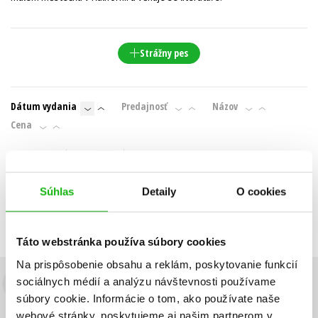
Technické vedy
Učebnice
Umenie a kultúra
Výchova a pedagogika
Young adult
Young adult (SK)
Strážny pes
Zdravie a životný štýl
Všetky tituly
Dátum vydania
Predajnosť
Názov
Cena
IBA DOSTUPNÉ
Neboli nájdené žiadne tituly
Súhlas
Detaily
O cookies
Táto webstránka používa súbory cookies
Na prispôsobenie obsahu a reklám, poskytovanie funkcií
sociálnych médií a analýzu návštevnosti používame
Budete to vedieť ako prvý!
súbory cookie. Informácie o tom, ako používate naše
webové stránky, poskytujeme aj našim partnerom v
Zaujíma Vás, aký knižný hit práve vychádza, na aký tovar je