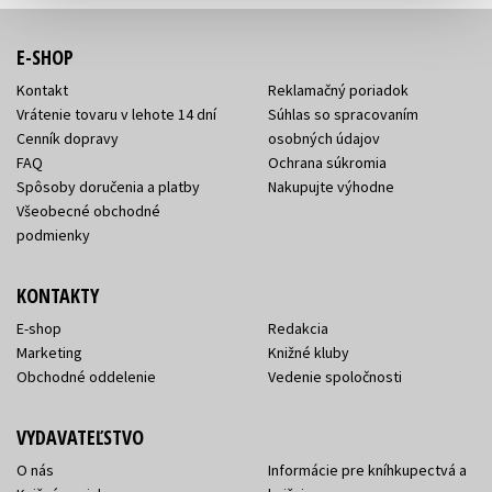
E-SHOP
Kontakt
Reklamačný poriadok
Vrátenie tovaru v lehote 14 dní
Súhlas so spracovaním
Cenník dopravy
osobných údajov
FAQ
Ochrana súkromia
Spôsoby doručenia a platby
Nakupujte výhodne
Všeobecné obchodné
podmienky
KONTAKTY
E-shop
Redakcia
Marketing
Knižné kluby
Obchodné oddelenie
Vedenie spoločnosti
VYDAVATEĽSTVO
O nás
Informácie pre kníhkupectvá a