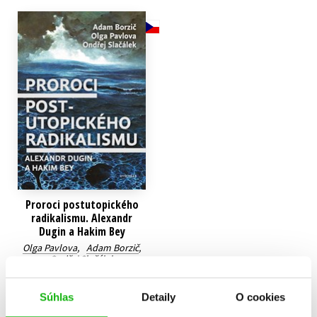
Technické vedy
Učebnice
Umenie a kultúra
Výchova a pedagogika
Young adult
Young adult (SK)
Zdravie a životný štýl
Všetky tituly
Proroci postutopického
radikalismu. Alexandr
Dugin a Hakim Bey
Olga Pavlova
,
Adam Borzič
,
Ondřej Slačálek
9,85 €
Súhlas
Detaily
O cookies
Do košíka