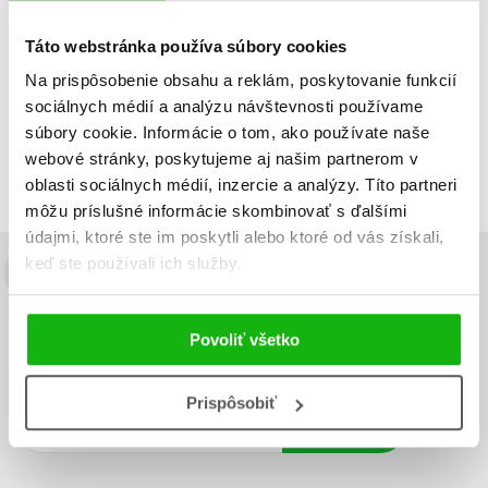
Táto webstránka používa súbory cookies
Na prispôsobenie obsahu a reklám, poskytovanie funkcií
Zobraz záznamov
sociálnych médií a analýzu návštevnosti používame
Zobrazujem 1 až 1 z celkových 1 záznamov
súbory cookie. Informácie o tom, ako používate naše
webové stránky, poskytujeme aj našim partnerom v
Predchádzajúci
1
Ďalší
oblasti sociálnych médií, inzercie a analýzy. Títo partneri
môžu príslušné informácie skombinovať s ďalšími
údajmi, ktoré ste im poskytli alebo ktoré od vás získali,
keď ste používali ich služby.
Budete to vedieť ako prvý!
Zaujíma Vás, aký knižný hit práve vychádza, na aký tovar je
Povoliť všetko
výhodná zľava, aká beží súťaž o ceny?
Prihláste sa k odberu našich
e-mailových noviniek
!
Prispôsobiť
Vaša
Vaša
Prihlásiť sa
emailová
emailová
Vaša emailová adresa
adresa
adresa