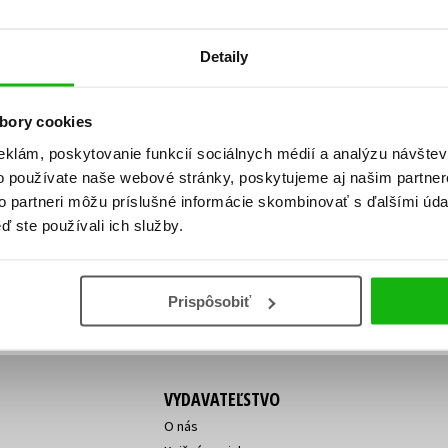
Počítače
dy
Young adult
Poézia
Detaily
Young adult (SK)
Populárno - náučná pre dospelých
Zdravie a životný štýl
Populárno - náučné pre deti
bory cookies
eklám, poskytovanie funkcií sociálnych médií a analýzu návšte
o používate naše webové stránky, poskytujeme aj našim partner
ý!
to partneri môžu príslušné informácie skombinovať s ďalšími údaj
Všetky tituly
Vaša
Vaša
ď ste používali ich služby.
ve vychádza, na aký tovar je
emailová
emailová
Vaša emailová adresa
adresa
adresa
o ceny?
Prihláste sa k odberu
Prispôsobiť
VYDAVATEĽSTVO
O nás