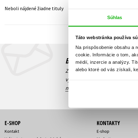
Neboli nájdené žiadne tituly
Humanitné a spoločenské ve
Auto - moto
Súhlas
Jazyky
Beletria pre deti
Kalendáre, diáre
Táto webstránka používa sú
Beletria pre dospelých
Kariéra a osobný rozvoj
Na prispôsobenie obsahu a r
cookie. Informácie o tom, ak
Budete to vedieť ako prv
médií, inzercie a analýzy. Tí
alebo ktoré od vás získali, ke
Zaujíma Vás, aký knižný hit prá
výhodná zľava, aká beží súťaž 
našich e-mailových noviniek
!
E-SHOP
KONTAKTY
Kontakt
E-shop