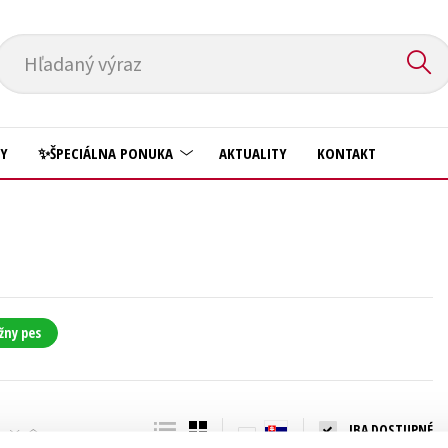
Hľadaný výraz
HY
✨ŠPECIÁLNA PONUKA
AKTUALITY
KONTAKT
Predškoláci
Komiks
Príroda a záhrada
Krížovky
Prírodné vedy
Kuchárske knihy
Technické vedy
žny pes
New Adult
Učebnice
Obchod a ekonómia
Umenie a kultúra
Ostatné
IBA DOSTUPNÉ
Výchova a pedagogika