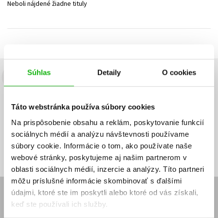
Neboli nájdené žiadne tituly
Technické vedy
Učebnice
Umenie a kultúra
Výchova a pedagogika
Young adult
Young adult (SK)
Zdravie a životný štýl
Všetky tituly
Súhlas
Detaily
O cookies
Budete to vedieť ako prvý!
Zaujíma Vás, aký knižný hit práve vychádza, na aký tovar je
Táto webstránka používa súbory cookies
výhodná zľava, aká beží súťaž o ceny?
Prihláste sa k odberu našich
e-mailových noviniek
!
Na prispôsobenie obsahu a reklám, poskytovanie funkcií
sociálnych médií a analýzu návštevnosti používame
Vaša
Vaša
Prihlásiť sa
emailová
emailová
Vaša emailová adresa
súbory cookie. Informácie o tom, ako používate naše
adresa
adresa
webové stránky, poskytujeme aj našim partnerom v
oblasti sociálnych médií, inzercie a analýzy. Títo partneri
môžu príslušné informácie skombinovať s ďalšími
údajmi, ktoré ste im poskytli alebo ktoré od vás získali,
E-SHOP
keď ste používali ich služby.
Kontakt
Reklamačný poriadok