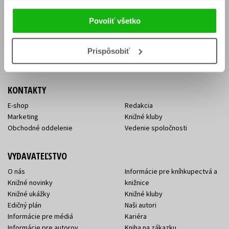
Vrátenie tovaru v lehote 14 dní
Súhlas so spracovaním
Cenník dopravy
osobných údajov
Povoliť všetko
FAQ
Ochrana súkromia
Spôsoby doručenia a platby
Nakupujte výhodne
Všeobecné obchodné
Prispôsobiť
podmienky
KONTAKTY
E-shop
Redakcia
Marketing
Knižné kluby
Obchodné oddelenie
Vedenie spoločnosti
VYDAVATEĽSTVO
O nás
Informácie pre kníhkupectvá a
Knižné novinky
knižnice
Knižné ukážky
Knižné kluby
Edičný plán
Naši autori
Informácie pre médiá
Kariéra
Informácie pre autorov
Kniha na zákazku