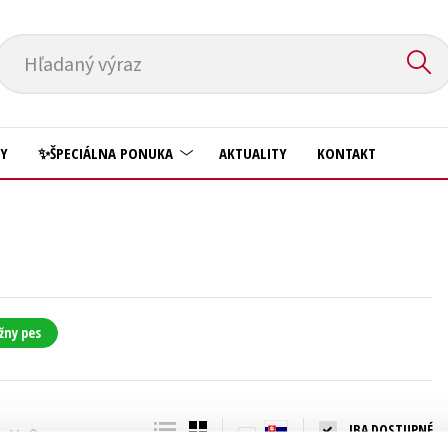
Hľadaný výraz
HY
✨ŠPECIÁLNA PONUKA
AKTUALITY
KONTAKT
Predškoláci
Komiks
Príroda a záhrada
Krížovky
Prírodné vedy
Kuchárske knihy
Technické vedy
žny pes
New Adult
Učebnice
Obchod a ekonómia
Umenie a kultúra
Ostatné
IBA DOSTUPNÉ
Výchova a pedagogika