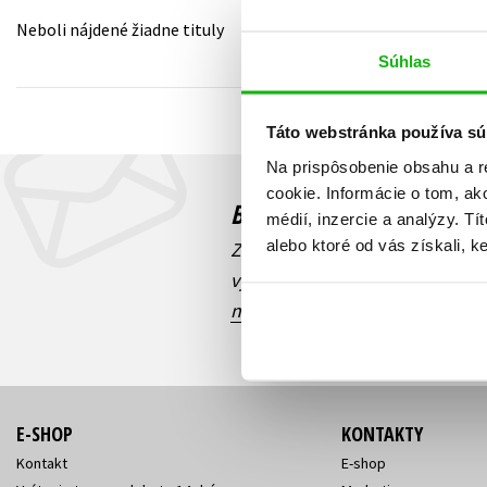
Neboli nájdené žiadne tituly
Humanitné a spoločenské ve
Auto - moto
Súhlas
Jazyky
Beletria pre deti
Kalendáre, diáre
Táto webstránka používa sú
Beletria pre dospelých
Kariéra a osobný rozvoj
Na prispôsobenie obsahu a r
cookie. Informácie o tom, ak
Budete to vedieť ako prv
médií, inzercie a analýzy. Tí
alebo ktoré od vás získali, ke
Zaujíma Vás, aký knižný hit prá
výhodná zľava, aká beží súťaž 
našich e-mailových noviniek
!
E-SHOP
KONTAKTY
Kontakt
E-shop