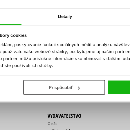
Počítače
dy
Young adult
Poézia
Detaily
Young adult (SK)
Populárno - náučná pre dospelých
Zdravie a životný štýl
Populárno - náučné pre deti
bory cookies
eklám, poskytovanie funkcií sociálnych médií a analýzu návšte
o používate naše webové stránky, poskytujeme aj našim partner
ý!
to partneri môžu príslušné informácie skombinovať s ďalšími údaj
Všetky tituly
Vaša
Vaša
ď ste používali ich služby.
ve vychádza, na aký tovar je
emailová
emailová
Vaša emailová adresa
adresa
adresa
o ceny?
Prihláste sa k odberu
Prispôsobiť
VYDAVATEĽSTVO
O nás