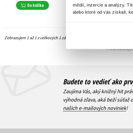
médií, inzercie a analýzy. Tí
Do košíka
alebo ktoré od vás získali, ke
Zobrazujem 1 až 1 z celkových 1 záznamov
Predchádzajúc
Budete to vedieť ako prv
Zaujíma Vás, aký knižný hit prá
výhodná zľava, aká beží súťaž 
našich e-mailových noviniek
!