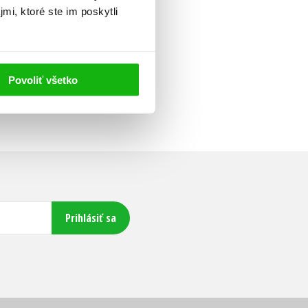
mi, ktoré ste im poskytli
Povoliť všetko
Prihlásiť sa