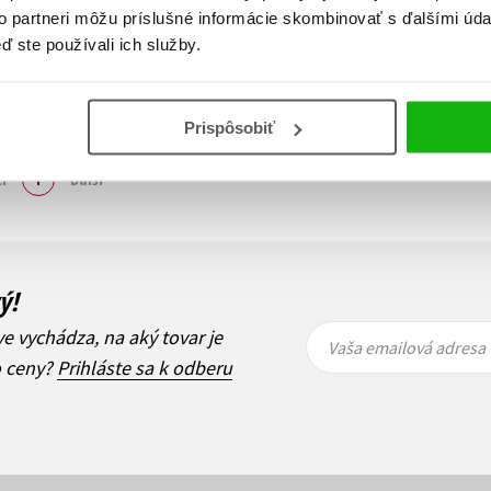
to partneri môžu príslušné informácie skombinovať s ďalšími údaj
ď ste používali ich služby.
Prispôsobiť
Zobraz záznamov
i
1
Ďalší
ý!
Vaša
Vaša
ve vychádza, na aký tovar je
emailová
emailová
Vaša emailová adresa
adresa
adresa
o ceny?
Prihláste sa k odberu