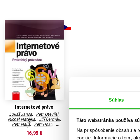
Humanitné a spoločenské ve
Auto - moto
Jazyky
Beletria pre deti
Kalendáre, diáre
Beletria pre dospelých
Kariéra a osobný rozvoj
Súhlas
Internetové právo
Lukáš Jansa
,
Petr Otevřel
,
Michal Matějka
,
Jiří Čermák
,
Táto webstránka používa sú
Petr Mališ
,
Petr Hostaš
,
Ján Matejka
Na prispôsobenie obsahu a r
16,99 €
cookie. Informácie o tom, ak