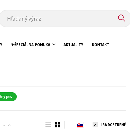
Hľadaný výraz
HY
✨ŠPECIÁLNA PONUKA
AKTUALITY
KONTAKT
Predškoláci
Komiks
Príroda a záhrada
Krížovky
Prírodné vedy
Kuchárske knihy
Technické vedy
žny pes
New Adult
Učebnice
Obchod a ekonómia
Umenie a kultúra
Ostatné
IBA DOSTUPNÉ
Výchova a pedagogika