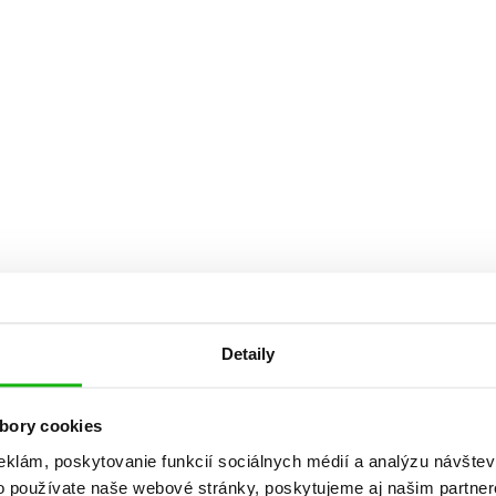
Počítače
dy
Young adult
Poézia
Young adult (SK)
Populárno - náučná pre dospelých
Zdravie a životný štýl
Populárno - náučné pre deti
Všetky tituly
Detaily
bory cookies
eklám, poskytovanie funkcií sociálnych médií a analýzu návšte
o používate naše webové stránky, poskytujeme aj našim partner