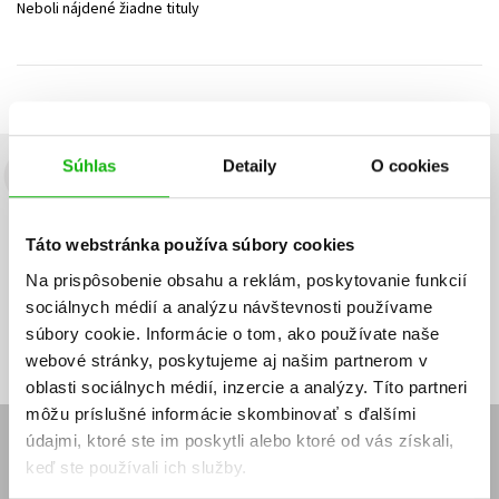
Neboli nájdené žiadne tituly
Technické vedy
Učebnice
Umenie a kultúra
Výchova a pedagogika
Young adult
Young adult (SK)
Zdravie a životný štýl
Všetky tituly
Súhlas
Detaily
O cookies
Budete to vedieť ako prvý!
Zaujíma Vás, aký knižný hit práve vychádza, na aký tovar je
Táto webstránka používa súbory cookies
výhodná zľava, aká beží súťaž o ceny?
Prihláste sa k odberu našich
e-mailových noviniek
!
Na prispôsobenie obsahu a reklám, poskytovanie funkcií
sociálnych médií a analýzu návštevnosti používame
Vaša
Vaša
Prihlásiť sa
emailová
emailová
Vaša emailová adresa
súbory cookie. Informácie o tom, ako používate naše
adresa
adresa
webové stránky, poskytujeme aj našim partnerom v
oblasti sociálnych médií, inzercie a analýzy. Títo partneri
môžu príslušné informácie skombinovať s ďalšími
údajmi, ktoré ste im poskytli alebo ktoré od vás získali,
E-SHOP
keď ste používali ich služby.
Kontakt
Reklamačný poriadok