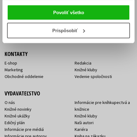
Vrátenie tovaru v lehote 14 dní
Súhlas so spracovaním
Cenník dopravy
osobných údajov
Povoliť všetko
FAQ
Ochrana súkromia
Spôsoby doručenia a platby
Nakupujte výhodne
Všeobecné obchodné
Prispôsobiť
podmienky
KONTAKTY
E-shop
Redakcia
Marketing
Knižné kluby
Obchodné oddelenie
Vedenie spoločnosti
VYDAVATEĽSTVO
O nás
Informácie pre kníhkupectvá a
Knižné novinky
knižnice
Knižné ukážky
Knižné kluby
Edičný plán
Naši autori
Informácie pre médiá
Kariéra
Informácie pre autorov
Kniha na zákazku