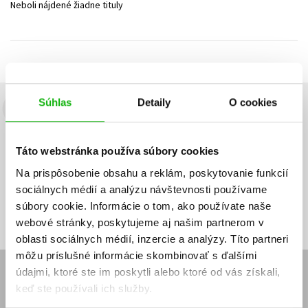
Neboli nájdené žiadne tituly
Technické vedy
Učebnice
Umenie a kultúra
Výchova a pedagogika
Young adult
Young adult (SK)
Zdravie a životný štýl
Všetky tituly
Súhlas
Detaily
O cookies
Budete to vedieť ako prvý!
Zaujíma Vás, aký knižný hit práve vychádza, na aký tovar je
Táto webstránka používa súbory cookies
výhodná zľava, aká beží súťaž o ceny?
Prihláste sa k odberu našich
e-mailových noviniek
!
Na prispôsobenie obsahu a reklám, poskytovanie funkcií
sociálnych médií a analýzu návštevnosti používame
Vaša
Vaša
Prihlásiť sa
emailová
emailová
Vaša emailová adresa
súbory cookie. Informácie o tom, ako používate naše
adresa
adresa
webové stránky, poskytujeme aj našim partnerom v
oblasti sociálnych médií, inzercie a analýzy. Títo partneri
môžu príslušné informácie skombinovať s ďalšími
údajmi, ktoré ste im poskytli alebo ktoré od vás získali,
E-SHOP
keď ste používali ich služby.
Kontakt
Reklamačný poriadok