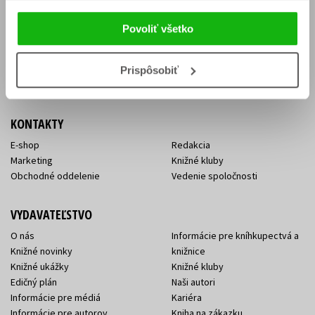
Vrátenie tovaru v lehote 14 dní
Súhlas so spracovaním
Cenník dopravy
osobných údajov
Povoliť všetko
FAQ
Ochrana súkromia
Spôsoby doručenia a platby
Nakupujte výhodne
Všeobecné obchodné
Prispôsobiť
podmienky
KONTAKTY
E-shop
Redakcia
Marketing
Knižné kluby
Obchodné oddelenie
Vedenie spoločnosti
VYDAVATEĽSTVO
O nás
Informácie pre kníhkupectvá a
Knižné novinky
knižnice
Knižné ukážky
Knižné kluby
Edičný plán
Naši autori
Informácie pre médiá
Kariéra
Informácie pre autorov
Kniha na zákazku