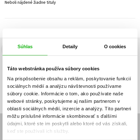
Neboli nájdené žiadne tituly
Technické vedy
Učebnice
Umenie a kultúra
Výchova a pedagogika
Young adult
Young adult (SK)
Zdravie a životný štýl
Všetky tituly
Súhlas
Detaily
O cookies
Budete to vedieť ako prvý!
Zaujíma Vás, aký knižný hit práve vychádza, na aký tovar je
Táto webstránka používa súbory cookies
výhodná zľava, aká beží súťaž o ceny?
Prihláste sa k odberu našich
e-mailových noviniek
!
Na prispôsobenie obsahu a reklám, poskytovanie funkcií
sociálnych médií a analýzu návštevnosti používame
Vaša
Vaša
Prihlásiť sa
emailová
emailová
Vaša emailová adresa
súbory cookie. Informácie o tom, ako používate naše
adresa
adresa
webové stránky, poskytujeme aj našim partnerom v
oblasti sociálnych médií, inzercie a analýzy. Títo partneri
môžu príslušné informácie skombinovať s ďalšími
údajmi, ktoré ste im poskytli alebo ktoré od vás získali,
E-SHOP
keď ste používali ich služby.
Kontakt
Reklamačný poriadok