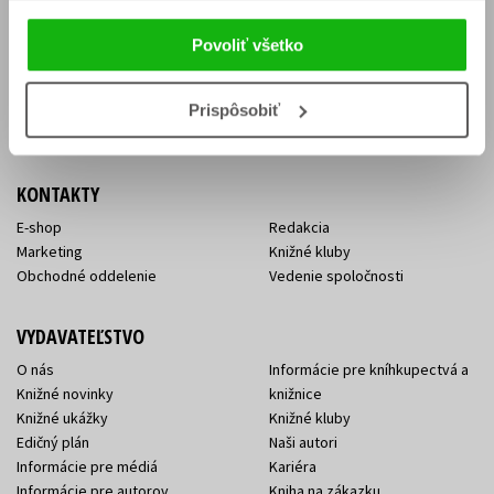
Vrátenie tovaru v lehote 14 dní
Súhlas so spracovaním
Cenník dopravy
osobných údajov
Povoliť všetko
FAQ
Ochrana súkromia
Spôsoby doručenia a platby
Nakupujte výhodne
Všeobecné obchodné
Prispôsobiť
podmienky
KONTAKTY
E-shop
Redakcia
Marketing
Knižné kluby
Obchodné oddelenie
Vedenie spoločnosti
VYDAVATEĽSTVO
O nás
Informácie pre kníhkupectvá a
Knižné novinky
knižnice
Knižné ukážky
Knižné kluby
Edičný plán
Naši autori
Informácie pre médiá
Kariéra
Informácie pre autorov
Kniha na zákazku