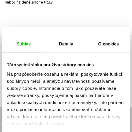
Neboli nájdené žiadne tituly
Technické vedy
Učebnice
Umenie a kultúra
Výchova a pedagogika
Young adult
Young adult (SK)
Zdravie a životný štýl
Všetky tituly
Súhlas
Detaily
O cookies
Budete to vedieť ako prvý!
Zaujíma Vás, aký knižný hit práve vychádza, na aký tovar je
Táto webstránka používa súbory cookies
výhodná zľava, aká beží súťaž o ceny?
Prihláste sa k odberu našich
e-mailových noviniek
!
Na prispôsobenie obsahu a reklám, poskytovanie funkcií
sociálnych médií a analýzu návštevnosti používame
Vaša
Vaša
Prihlásiť sa
emailová
emailová
Vaša emailová adresa
súbory cookie. Informácie o tom, ako používate naše
adresa
adresa
webové stránky, poskytujeme aj našim partnerom v
oblasti sociálnych médií, inzercie a analýzy. Títo partneri
môžu príslušné informácie skombinovať s ďalšími
údajmi, ktoré ste im poskytli alebo ktoré od vás získali,
E-SHOP
keď ste používali ich služby.
Kontakt
Reklamačný poriadok