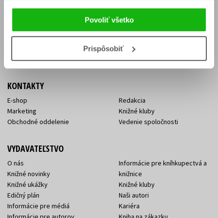
Vrátenie tovaru v lehote 14 dní
Súhlas so spracovaním
Cenník dopravy
osobných údajov
Povoliť všetko
FAQ
Ochrana súkromia
Spôsoby doručenia a platby
Nakupujte výhodne
Všeobecné obchodné
Prispôsobiť
podmienky
KONTAKTY
E-shop
Redakcia
Marketing
Knižné kluby
Obchodné oddelenie
Vedenie spoločnosti
VYDAVATEĽSTVO
O nás
Informácie pre kníhkupectvá a
Knižné novinky
knižnice
Knižné ukážky
Knižné kluby
Edičný plán
Naši autori
Informácie pre médiá
Kariéra
Informácie pre autorov
Kniha na zákazku