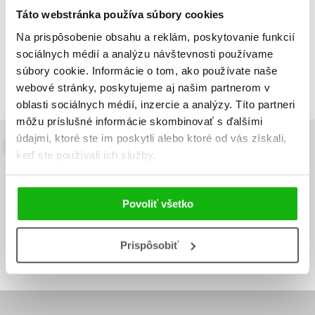
Táto webstránka používa súbory cookies
Na prispôsobenie obsahu a reklám, poskytovanie funkcií
Zobraz záznamov
sociálnych médií a analýzu návštevnosti používame
Zobrazujem 1 až 1 z celkových 1 záznamov
súbory cookie. Informácie o tom, ako používate naše
Predchádzajúci
1
Ďalší
webové stránky, poskytujeme aj našim partnerom v
oblasti sociálnych médií, inzercie a analýzy. Títo partneri
môžu príslušné informácie skombinovať s ďalšími
údajmi, ktoré ste im poskytli alebo ktoré od vás získali,
Budete to vedieť ako prvý!
keď ste používali ich služby.
Zaujíma Vás, aký knižný hit práve vychádza, na aký tovar je
výhodná zľava, aká beží súťaž o ceny?
Prihláste sa k odberu našich
Povoliť všetko
e-mailových noviniek
!
Vaša
Vaša
Prihlásiť sa
Prispôsobiť
emailová
emailová
Vaša emailová adresa
adresa
adresa