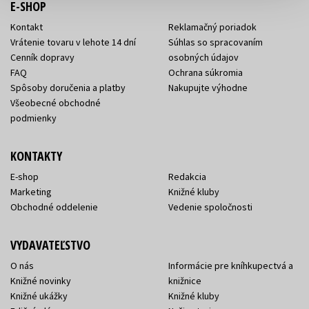
E-SHOP
Kontakt
Reklamačný poriadok
Vrátenie tovaru v lehote 14 dní
Súhlas so spracovaním
Cenník dopravy
osobných údajov
FAQ
Ochrana súkromia
Spôsoby doručenia a platby
Nakupujte výhodne
Všeobecné obchodné
podmienky
KONTAKTY
E-shop
Redakcia
Marketing
Knižné kluby
Obchodné oddelenie
Vedenie spoločnosti
VYDAVATEĽSTVO
O nás
Informácie pre kníhkupectvá a
Knižné novinky
knižnice
Knižné ukážky
Knižné kluby