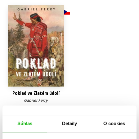
Technické vedy
Učebnice
Umenie a kultúra
Výchova a pedagogika
Young adult
Young adult (SK)
Zdravie a životný štýl
Všetky tituly
Poklad ve Zlatém údolí
Gabriel Ferry
9,17 €
Do košíka
Súhlas
Detaily
O cookies