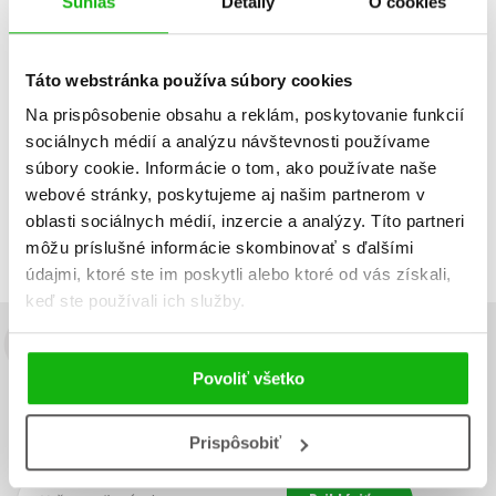
Súhlas
Detaily
O cookies
Dátum vydania
Predajnosť
Názov
Táto webstránka používa súbory cookies
Cena
Na prispôsobenie obsahu a reklám, poskytovanie funkcií
sociálnych médií a analýzu návštevnosti používame
IBA DOSTUPNÉ
súbory cookie. Informácie o tom, ako používate naše
Neboli nájdené žiadne tituly
webové stránky, poskytujeme aj našim partnerom v
oblasti sociálnych médií, inzercie a analýzy. Títo partneri
môžu príslušné informácie skombinovať s ďalšími
údajmi, ktoré ste im poskytli alebo ktoré od vás získali,
keď ste používali ich služby.
Budete to vedieť ako prvý!
Povoliť všetko
Zaujíma Vás, aký knižný hit práve vychádza, na aký tovar je
výhodná zľava, aká beží súťaž o ceny?
Prihláste sa k odberu našich
Prispôsobiť
e-mailových noviniek
!
Vaša
Vaša