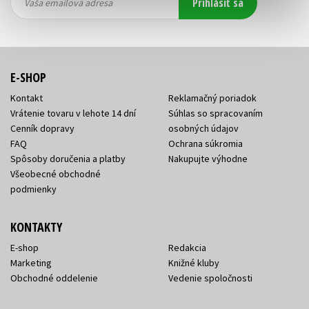
Prihlásiť sa
emailová
emailová
Vaša emailová adresa
adresa
adresa
E-SHOP
Kontakt
Reklamačný poriadok
Vrátenie tovaru v lehote 14 dní
Súhlas so spracovaním
Cenník dopravy
osobných údajov
FAQ
Ochrana súkromia
Spôsoby doručenia a platby
Nakupujte výhodne
Všeobecné obchodné
podmienky
KONTAKTY
E-shop
Redakcia
Marketing
Knižné kluby
Obchodné oddelenie
Vedenie spoločnosti