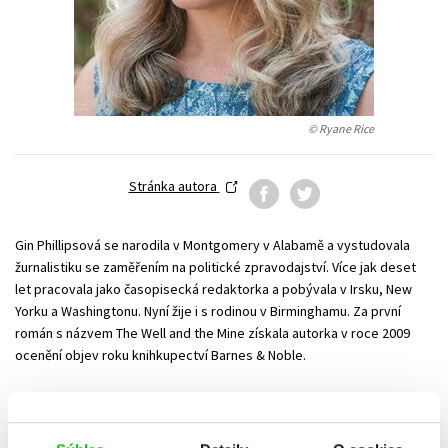
Technické vedy
Učebnice
Umenie a kultúra
Výchova a pedagogika
Young adult
Young adult (SK)
Zdravie a životný štýl
© Ryane Rice
Všetky tituly
Stránka autora
Gin Phillipsová se narodila v Montgomery v Alabamě a vystudovala
žurnalistiku se zaměřením na politické zpravodajství. Více jak deset
let pracovala jako časopisecká redaktorka a pobývala v Irsku, New
Yorku a Washingtonu. Nyní žije i s rodinou v Birminghamu. Za první
román s názvem The Well and the Mine získala autorka v roce 2009
ocenění objev roku knihkupectví Barnes & Noble.
Strážny pes