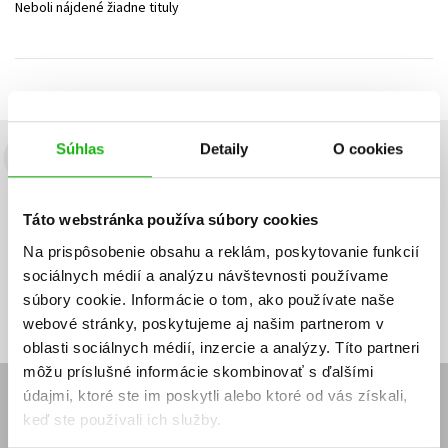
Neboli nájdené žiadne tituly
Technické vedy
Učebnice
Umenie a kultúra
Výchova a pedagogika
Young adult
Young adult (SK)
Zdravie a životný štýl
Všetky tituly
Súhlas
Detaily
O cookies
Budete to vedieť ako prvý!
Zaujíma Vás, aký knižný hit práve vychádza, na aký tovar je
Táto webstránka používa súbory cookies
výhodná zľava, aká beží súťaž o ceny?
Prihláste sa k odberu našich
e-mailových noviniek
!
Na prispôsobenie obsahu a reklám, poskytovanie funkcií
sociálnych médií a analýzu návštevnosti používame
Vaša
Vaša
Prihlásiť sa
emailová
emailová
Vaša emailová adresa
súbory cookie. Informácie o tom, ako používate naše
adresa
adresa
webové stránky, poskytujeme aj našim partnerom v
oblasti sociálnych médií, inzercie a analýzy. Títo partneri
môžu príslušné informácie skombinovať s ďalšími
údajmi, ktoré ste im poskytli alebo ktoré od vás získali,
E-SHOP
keď ste používali ich služby.
Kontakt
Reklamačný poriadok