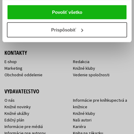
Vrátenie tovaru v lehote 14 dní
Súhlas so spracovaním
Cenník dopravy
osobných údajov
Povoliť všetko
FAQ
Ochrana súkromia
Spôsoby doručenia a platby
Nakupujte výhodne
Všeobecné obchodné
Prispôsobiť
podmienky
KONTAKTY
E-shop
Redakcia
Marketing
Knižné kluby
Obchodné oddelenie
Vedenie spoločnosti
VYDAVATEĽSTVO
O nás
Informácie pre kníhkupectvá a
Knižné novinky
knižnice
Knižné ukážky
Knižné kluby
Edičný plán
Naši autori
Informácie pre médiá
Kariéra
Informácie pre autorov
Kniha na zákazku