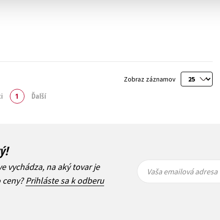
Zobraz záznamov
i
1
Ďalší
ý!
Vaša
Vaša
ve vychádza, na aký tovar je
emailová
emailová
Vaša emailová adresa
adresa
adresa
o ceny?
Prihláste sa k odberu