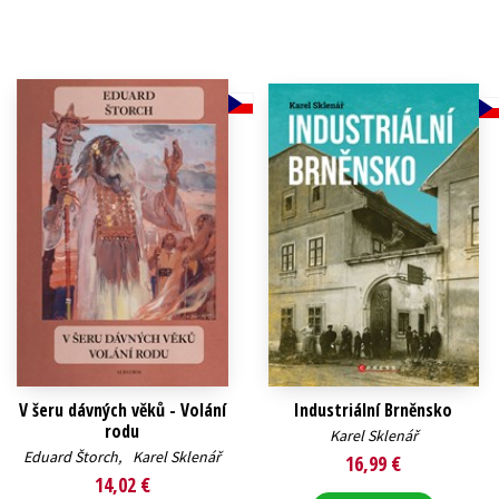
Humanitné a spoločenské ve
Auto - moto
Jazyky
Beletria pre deti
Kalendáre, diáre
Beletria pre dospelých
Kariéra a osobný rozvoj
V šeru dávných věků - Volání
Industriální Brněnsko
rodu
Karel Sklenář
Eduard Štorch
,
Karel Sklenář
16,99 €
14,02 €