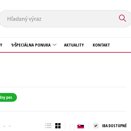
Hľadaný výraz
HY
✨ŠPECIÁLNA PONUKA
AKTUALITY
KONTAKT
Predškoláci
Komiks
Príroda a záhrada
Krížovky
Prírodné vedy
Kuchárske knihy
Technické vedy
žny pes
New Adult
Učebnice
Obchod a ekonómia
Umenie a kultúra
Ostatné
IBA DOSTUPNÉ
Výchova a pedagogika