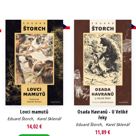
Počítače
dy
Young adult
Poézia
Young adult (SK)
Populárno - náučná pre dospelých
Zdravie a životný štýl
Populárno - náučné pre deti
Všetky tituly
Lovci mamutů
Osada Havranů - U Veliké
řeky
Eduard Štorch
,
Karel Sklenář
Eduard Štorch
,
Karel Sklenář
14,02 €
11,89 €