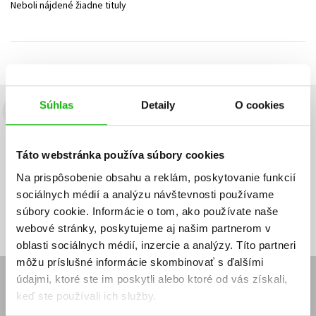
Neboli nájdené žiadne tituly
Technické vedy
Učebnice
Umenie a kultúra
Výchova a pedagogika
Young adult
Young adult (SK)
Zdravie a životný štýl
Všetky tituly
Súhlas
Detaily
O cookies
Budete to vedieť ako prvý!
Zaujíma Vás, aký knižný hit práve vychádza, na aký tovar je
Táto webstránka používa súbory cookies
výhodná zľava, aká beží súťaž o ceny?
Prihláste sa k odberu našich
e-mailových noviniek
!
Na prispôsobenie obsahu a reklám, poskytovanie funkcií
sociálnych médií a analýzu návštevnosti používame
Vaša
Vaša
Prihlásiť sa
emailová
emailová
Vaša emailová adresa
súbory cookie. Informácie o tom, ako používate naše
adresa
adresa
webové stránky, poskytujeme aj našim partnerom v
oblasti sociálnych médií, inzercie a analýzy. Títo partneri
môžu príslušné informácie skombinovať s ďalšími
údajmi, ktoré ste im poskytli alebo ktoré od vás získali,
E-SHOP
keď ste používali ich služby.
Kontakt
Reklamačný poriadok