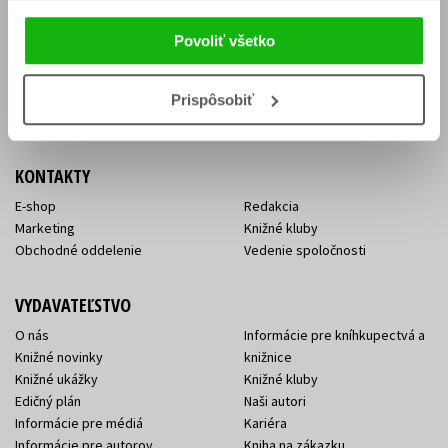
Vrátenie tovaru v lehote 14 dní
Súhlas so spracovaním
Cenník dopravy
osobných údajov
Povoliť všetko
FAQ
Ochrana súkromia
Spôsoby doručenia a platby
Nakupujte výhodne
Všeobecné obchodné
Prispôsobiť
podmienky
KONTAKTY
E-shop
Redakcia
Marketing
Knižné kluby
Obchodné oddelenie
Vedenie spoločnosti
VYDAVATEĽSTVO
O nás
Informácie pre kníhkupectvá a
Knižné novinky
knižnice
Knižné ukážky
Knižné kluby
Edičný plán
Naši autori
Informácie pre médiá
Kariéra
Informácie pre autorov
Kniha na zákazku