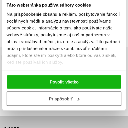
Táto webstránka používa súbory cookies
Zobraz záznamov
Na prispôsobenie obsahu a reklám, poskytovanie funkcií
Zobrazujem 1 až 1 z celkových 1 záznamov
sociálnych médií a analýzu návštevnosti používame
súbory cookie. Informácie o tom, ako používate naše
Predchádzajúci
1
Ďalší
webové stránky, poskytujeme aj našim partnerom v
oblasti sociálnych médií, inzercie a analýzy. Títo partneri
môžu príslušné informácie skombinovať s ďalšími
údajmi, ktoré ste im poskytli alebo ktoré od vás získali,
Budete to vedieť ako prvý!
keď ste používali ich služby.
Zaujíma Vás, aký knižný hit práve vychádza, na aký tovar je
výhodná zľava, aká beží súťaž o ceny?
Prihláste sa k odberu našich
Povoliť všetko
e-mailových noviniek
!
Vaša
Vaša
Prihlásiť sa
emailová
emailová
Vaša emailová adresa
Prispôsobiť
adresa
adresa