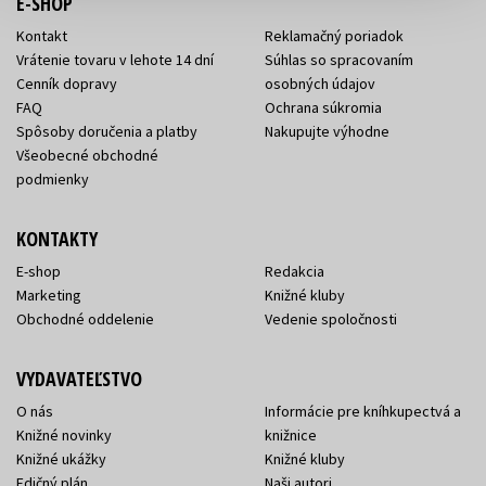
E-SHOP
Kontakt
Reklamačný poriadok
Vrátenie tovaru v lehote 14 dní
Súhlas so spracovaním
Cenník dopravy
osobných údajov
FAQ
Ochrana súkromia
Spôsoby doručenia a platby
Nakupujte výhodne
Všeobecné obchodné
podmienky
KONTAKTY
E-shop
Redakcia
Marketing
Knižné kluby
Obchodné oddelenie
Vedenie spoločnosti
VYDAVATEĽSTVO
O nás
Informácie pre kníhkupectvá a
Knižné novinky
knižnice
Knižné ukážky
Knižné kluby
Edičný plán
Naši autori