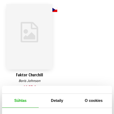
Technické vedy
Učebnice
Umenie a kultúra
Výchova a pedagogika
Young adult
Young adult (SK)
Zdravie a životný štýl
Všetky tituly
Faktor Churchill
Boris Johnson
16,57 €
Do košíka
Súhlas
Detaily
O cookies