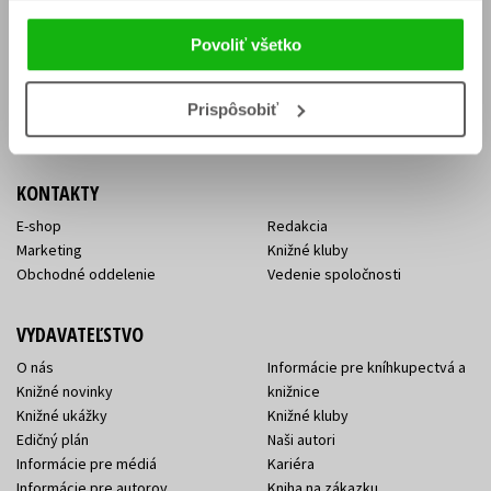
Vrátenie tovaru v lehote 14 dní
Súhlas so spracovaním
Cenník dopravy
osobných údajov
Povoliť všetko
FAQ
Ochrana súkromia
Spôsoby doručenia a platby
Nakupujte výhodne
Všeobecné obchodné
Prispôsobiť
podmienky
KONTAKTY
E-shop
Redakcia
Marketing
Knižné kluby
Obchodné oddelenie
Vedenie spoločnosti
VYDAVATEĽSTVO
O nás
Informácie pre kníhkupectvá a
Knižné novinky
knižnice
Knižné ukážky
Knižné kluby
Edičný plán
Naši autori
Informácie pre médiá
Kariéra
Informácie pre autorov
Kniha na zákazku