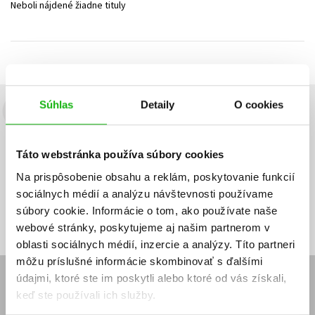
Neboli nájdené žiadne tituly
Technické vedy
Učebnice
Umenie a kultúra
Výchova a pedagogika
Young adult
Young adult (SK)
Zdravie a životný štýl
Všetky tituly
Súhlas
Detaily
O cookies
Budete to vedieť ako prvý!
Zaujíma Vás, aký knižný hit práve vychádza, na aký tovar je
Táto webstránka používa súbory cookies
výhodná zľava, aká beží súťaž o ceny?
Prihláste sa k odberu našich
e-mailových noviniek
!
Na prispôsobenie obsahu a reklám, poskytovanie funkcií
sociálnych médií a analýzu návštevnosti používame
Vaša
Vaša
Prihlásiť sa
emailová
emailová
Vaša emailová adresa
súbory cookie. Informácie o tom, ako používate naše
adresa
adresa
webové stránky, poskytujeme aj našim partnerom v
oblasti sociálnych médií, inzercie a analýzy. Títo partneri
môžu príslušné informácie skombinovať s ďalšími
údajmi, ktoré ste im poskytli alebo ktoré od vás získali,
E-SHOP
keď ste používali ich služby.
Kontakt
Reklamačný poriadok