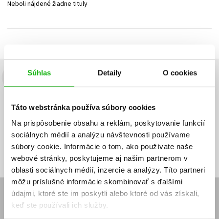
Neboli nájdené žiadne tituly
Technické vedy
Učebnice
Umenie a kultúra
Výchova a pedagogika
Young adult
Young adult (SK)
Zdravie a životný štýl
Všetky tituly
Súhlas
Detaily
O cookies
Budete to vedieť ako prvý!
Zaujíma Vás, aký knižný hit práve vychádza, na aký tovar je
Táto webstránka používa súbory cookies
výhodná zľava, aká beží súťaž o ceny?
Prihláste sa k odberu našich
e-mailových noviniek
!
Na prispôsobenie obsahu a reklám, poskytovanie funkcií
sociálnych médií a analýzu návštevnosti používame
Vaša
Vaša
Prihlásiť sa
emailová
emailová
Vaša emailová adresa
súbory cookie. Informácie o tom, ako používate naše
adresa
adresa
webové stránky, poskytujeme aj našim partnerom v
oblasti sociálnych médií, inzercie a analýzy. Títo partneri
môžu príslušné informácie skombinovať s ďalšími
údajmi, ktoré ste im poskytli alebo ktoré od vás získali,
E-SHOP
keď ste používali ich služby.
Kontakt
Reklamačný poriadok