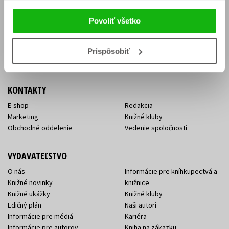
Vrátenie tovaru v lehote 14 dní
Súhlas so spracovaním
Cenník dopravy
osobných údajov
Povoliť všetko
FAQ
Ochrana súkromia
Spôsoby doručenia a platby
Nakupujte výhodne
Všeobecné obchodné
Prispôsobiť
podmienky
KONTAKTY
E-shop
Redakcia
Marketing
Knižné kluby
Obchodné oddelenie
Vedenie spoločnosti
VYDAVATEĽSTVO
O nás
Informácie pre kníhkupectvá a
Knižné novinky
knižnice
Knižné ukážky
Knižné kluby
Edičný plán
Naši autori
Informácie pre médiá
Kariéra
Informácie pre autorov
Kniha na zákazku