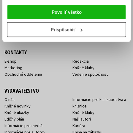
Vrátenie tovaru v lehote 14 dní
Súhlas so spracovaním
Cenník dopravy
osobných údajov
Povoliť všetko
FAQ
Ochrana súkromia
Spôsoby doručenia a platby
Nakupujte výhodne
Všeobecné obchodné
Prispôsobiť
podmienky
KONTAKTY
E-shop
Redakcia
Marketing
Knižné kluby
Obchodné oddelenie
Vedenie spoločnosti
VYDAVATEĽSTVO
O nás
Informácie pre kníhkupectvá a
Knižné novinky
knižnice
Knižné ukážky
Knižné kluby
Edičný plán
Naši autori
Informácie pre médiá
Kariéra
Informácie pre autorov
Kniha na zákazku