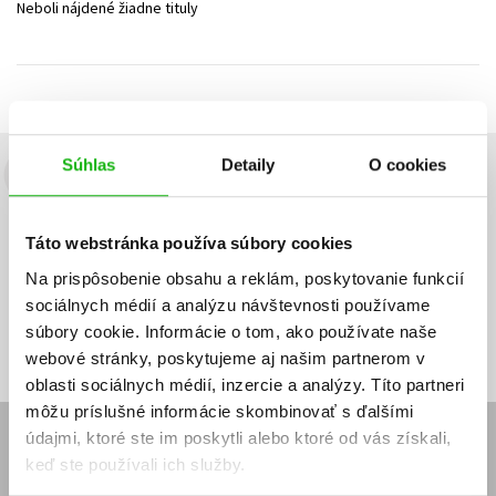
Neboli nájdené žiadne tituly
Technické vedy
Učebnice
Umenie a kultúra
Výchova a pedagogika
Young adult
Young adult (SK)
Zdravie a životný štýl
Všetky tituly
Súhlas
Detaily
O cookies
Budete to vedieť ako prvý!
Zaujíma Vás, aký knižný hit práve vychádza, na aký tovar je
Táto webstránka používa súbory cookies
výhodná zľava, aká beží súťaž o ceny?
Prihláste sa k odberu našich
e-mailových noviniek
!
Na prispôsobenie obsahu a reklám, poskytovanie funkcií
sociálnych médií a analýzu návštevnosti používame
Vaša
Vaša
Prihlásiť sa
emailová
emailová
Vaša emailová adresa
súbory cookie. Informácie o tom, ako používate naše
adresa
adresa
webové stránky, poskytujeme aj našim partnerom v
oblasti sociálnych médií, inzercie a analýzy. Títo partneri
môžu príslušné informácie skombinovať s ďalšími
údajmi, ktoré ste im poskytli alebo ktoré od vás získali,
E-SHOP
keď ste používali ich služby.
Kontakt
Reklamačný poriadok