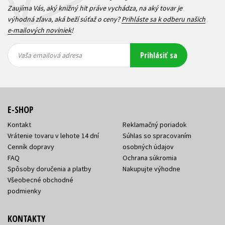
Zaujíma Vás, aký knižný hit práve vychádza, na aký tovar je
výhodná zľava, aká beží súťaž o ceny?
Prihláste sa k odberu našich
e-mailových noviniek
!
Vaša
Vaša
Prihlásiť sa
emailová
emailová
Vaša emailová adresa
adresa
adresa
E-SHOP
Kontakt
Reklamačný poriadok
Vrátenie tovaru v lehote 14 dní
Súhlas so spracovaním
Cenník dopravy
osobných údajov
FAQ
Ochrana súkromia
Spôsoby doručenia a platby
Nakupujte výhodne
Všeobecné obchodné
podmienky
KONTAKTY