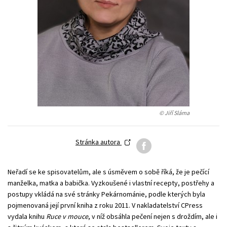
Technické vedy
Učebnice
Umenie a kultúra
Výchova a pedagogika
Young adult
Young adult (SK)
Zdravie a životný štýl
Všetky tituly
© Jiří Sláma
Stránka autora
Neřadí se ke spisovatelům, ale s úsměvem o sobě říká, že je pečící
manželka, matka a babička. Vyzkoušené i vlastní recepty, postřehy a
postupy vkládá na své stránky Pekárnománie, podle kterých byla
pojmenovaná její první kniha z roku 2011. V nakladatelství CPress
vydala knihu
Ruce v mouce
, v níž obsáhla pečení nejen s droždím, ale i