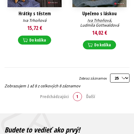
Hrátky s těstem
Upečeno s láskou
Iva Trhoňová
Iva Trhoňová
,
Ludmila Gottwaldová
15,72 €
14,02 €
Do košíka
Do košíka
Zobraz záznamov
Zobrazujem 1 až 8 z celkových 8 záznamov
Predchádzajúci
1
Ďalší
Budete to vedieť ako prvý!