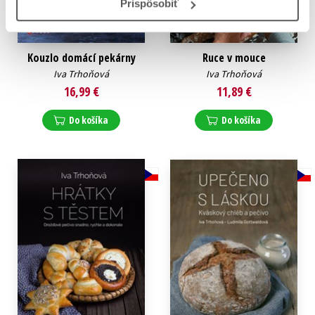
Prispôsobiť
Kouzlo domácí pekárny
Ruce v mouce
Iva Trhoňová
Iva Trhoňová
16,99 €
11,89 €
Do košíka
Do košíka