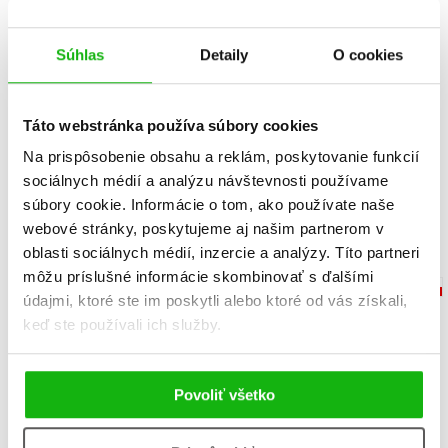
Súhlas
Detaily
O cookies
Hrátky s těstem
Vypečený diář
Táto webstránka používa súbory cookies
Iva Trhoňová
Iva Trhoňová
Na prispôsobenie obsahu a reklám, poskytovanie funkcií
16,99 €
11,89 €
sociálnych médií a analýzu návštevnosti používame
súbory cookie. Informácie o tom, ako používate naše
Do košíka
Do košíka
webové stránky, poskytujeme aj našim partnerom v
oblasti sociálnych médií, inzercie a analýzy. Títo partneri
môžu príslušné informácie skombinovať s ďalšími
údajmi, ktoré ste im poskytli alebo ktoré od vás získali,
keď ste používali ich služby.
Povoliť všetko