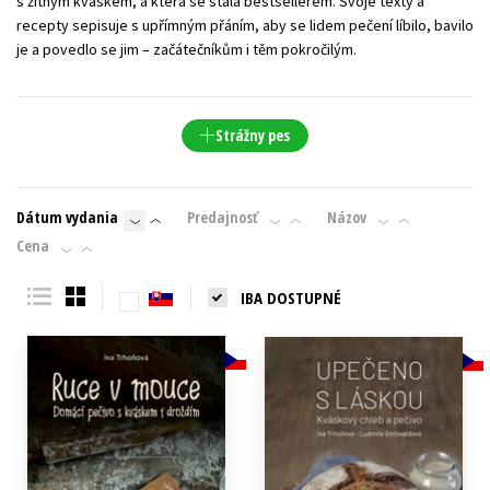
s žitným kváskem, a která se stala bestsellerem. Svoje texty a
recepty sepisuje s upřímným přáním, aby se lidem pečení líbilo, bavilo
je a povedlo se jim – začátečníkům i těm pokročilým.
Strážny pes
Dátum vydania
Predajnosť
Názov
Cena
IBA DOSTUPNÉ