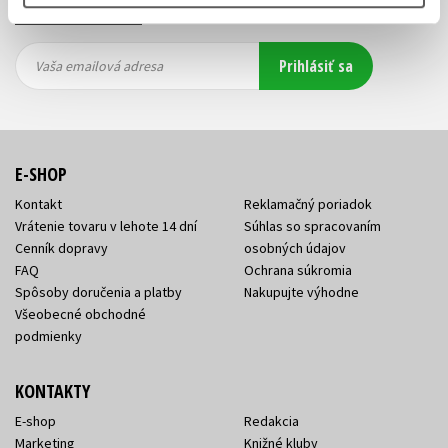
e-mailových noviniek
!
Vaša
Vaša
Prihlásiť sa
emailová
emailová
Vaša emailová adresa
adresa
adresa
E-SHOP
Kontakt
Reklamačný poriadok
Vrátenie tovaru v lehote 14 dní
Súhlas so spracovaním
Cenník dopravy
osobných údajov
FAQ
Ochrana súkromia
Spôsoby doručenia a platby
Nakupujte výhodne
Všeobecné obchodné
podmienky
KONTAKTY
E-shop
Redakcia
Marketing
Knižné kluby