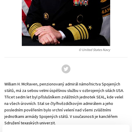
Technické vedy
Učebnice
Umenie a kultúra
Výchova a pedagogika
Young adult
Young adult (SK)
Zdravie a životný štýl
Všetky tituly
© United States Navy
William H. McRaven, penzionovaný admirál námořnictva Spojených
států, má za sebou velmi úspěšnou službu v ozbrojených silách USA.
Třicet sedm let byl příslušníkem zvláštních jednotek SEAL, kde velel
na všech úrovních. Stal se čtyřhvězdičkovým admirálem a jeho
posledním pověřením bylo vrchní velení nad všemi zvláštními
jednotkami armády Spojených států. V současnosti je kancléřem
Sdružení texaských univerzit.