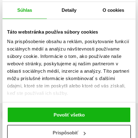
Súhlas
Detaily
O cookies
Strážny pes
Táto webstránka používa súbory cookies
Dátum vydania
Predajnosť
Názov
Na prispôsobenie obsahu a reklám, poskytovanie funkcií
Cena
sociálnych médií a analýzu návštevnosti používame
súbory cookie. Informácie o tom, ako používate naše
IBA DOSTUPNÉ
webové stránky, poskytujeme aj našim partnerom v
Neboli nájdené žiadne tituly
oblasti sociálnych médií, inzercie a analýzy. Títo partneri
môžu príslušné informácie skombinovať s ďalšími
údajmi, ktoré ste im poskytli alebo ktoré od vás získali,
keď ste používali ich služby.
Povoliť všetko
Budete to vedieť ako prvý!
Zaujíma Vás, aký knižný hit práve vychádza, na aký tovar je
Prispôsobiť
výhodná zľava, aká beží súťaž o ceny?
Prihláste sa k odberu našich