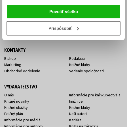
Vrátenie tovaru v lehote 14 dní
Súhlas so spracovaním
Cenník dopravy
osobných údajov
Povoliť všetko
FAQ
Ochrana súkromia
Spôsoby doručenia a platby
Nakupujte výhodne
Všeobecné obchodné
Prispôsobiť
podmienky
KONTAKTY
E-shop
Redakcia
Marketing
Knižné kluby
Obchodné oddelenie
Vedenie spoločnosti
VYDAVATEĽSTVO
O nás
Informácie pre kníhkupectvá a
Knižné novinky
knižnice
Knižné ukážky
Knižné kluby
Edičný plán
Naši autori
Informácie pre médiá
Kariéra
Informácie pre autorov
Kniha na zákazku