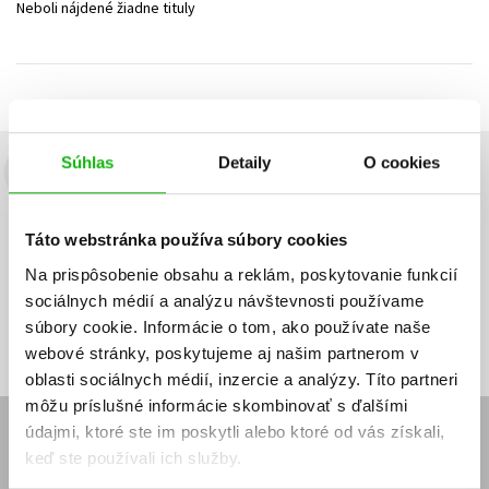
Neboli nájdené žiadne tituly
Technické vedy
Učebnice
Umenie a kultúra
Výchova a pedagogika
Young adult
Young adult (SK)
Zdravie a životný štýl
Všetky tituly
Súhlas
Detaily
O cookies
Budete to vedieť ako prvý!
Zaujíma Vás, aký knižný hit práve vychádza, na aký tovar je
Táto webstránka používa súbory cookies
výhodná zľava, aká beží súťaž o ceny?
Prihláste sa k odberu našich
e-mailových noviniek
!
Na prispôsobenie obsahu a reklám, poskytovanie funkcií
sociálnych médií a analýzu návštevnosti používame
Vaša
Vaša
Prihlásiť sa
emailová
emailová
Vaša emailová adresa
súbory cookie. Informácie o tom, ako používate naše
adresa
adresa
webové stránky, poskytujeme aj našim partnerom v
oblasti sociálnych médií, inzercie a analýzy. Títo partneri
môžu príslušné informácie skombinovať s ďalšími
údajmi, ktoré ste im poskytli alebo ktoré od vás získali,
E-SHOP
keď ste používali ich služby.
Kontakt
Reklamačný poriadok