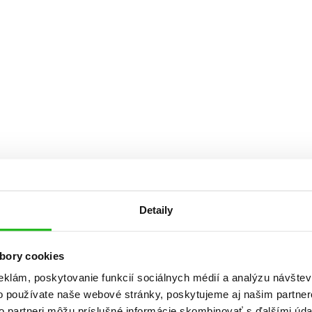
Počítače
dy
Young adult
Poézia
Young adult (SK)
Populárno - náučná pre dospelých
Zdravie a životný štýl
Populárno - náučné pre deti
Všetky tituly
Detaily
bory cookies
eklám, poskytovanie funkcií sociálnych médií a analýzu návšte
o používate naše webové stránky, poskytujeme aj našim partner
to partneri môžu príslušné informácie skombinovať s ďalšími údaj