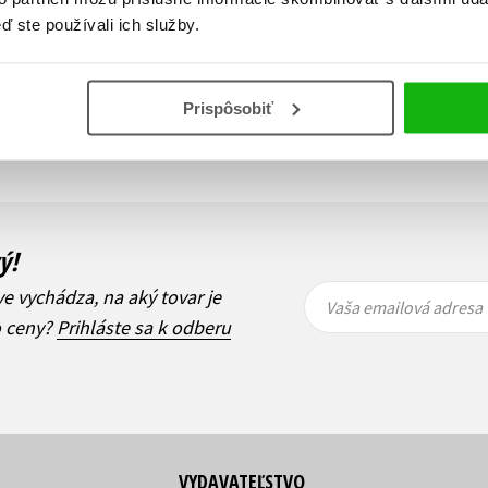
ď ste používali ich služby.
Zobraz záznamov
Prispôsobiť
i
1
Ďalší
ý!
Vaša
Vaša
ve vychádza, na aký tovar je
emailová
emailová
Vaša emailová adresa
adresa
adresa
o ceny?
Prihláste sa k odberu
VYDAVATEĽSTVO