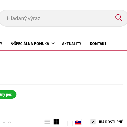
Hľadaný výraz
HY
✨ŠPECIÁLNA PONUKA
AKTUALITY
KONTAKT
Predškoláci
Komiks
Príroda a záhrada
Krížovky
Prírodné vedy
Kuchárske knihy
Technické vedy
žny pes
New Adult
Učebnice
Obchod a ekonómia
Umenie a kultúra
Ostatné
IBA DOSTUPNÉ
Výchova a pedagogika