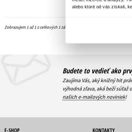
alebo ktoré od vás získali, ke
Zobrazujem 1 až 1 z celkových 1 záznamov
Predchádzajúc
Budete to vedieť ako prv
Zaujíma Vás, aký knižný hit prá
výhodná zľava, aká beží súťaž 
našich e-mailových noviniek
!
E-SHOP
KONTAKTY