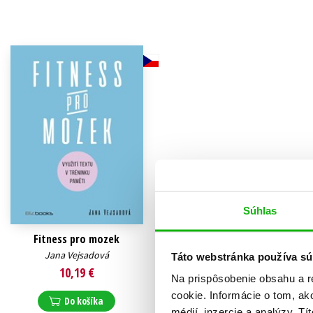
Humanitné a spoločenské ve
Auto - moto
Jazyky
Beletria pre deti
Kalendáre, diáre
Beletria pre dospelých
Kariéra a osobný rozvoj
Súhlas
Fitness pro mozek
Jana Vejsadová
Táto webstránka používa sú
10,19 €
Na prispôsobenie obsahu a r
cookie. Informácie o tom, ak
Do košíka
médií, inzercie a analýzy. Tí