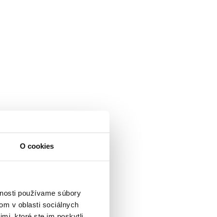
O cookies
vnosti používame súbory
om v oblasti sociálnych
mi, ktoré ste im poskytli