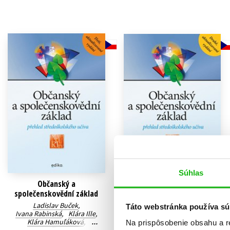
Humanitné a spoločenské ve
Auto - moto
Jazyky
Beletria pre deti
Kalendáre, diáre
Beletria pre dospelých
Kariéra a osobný rozvoj
Súhlas
Občanský a
Občanský a
společenskovědní základ
společenskovědní základ
Ladislav Buček
,
Ladislav Buček
,
Táto webstránka používa sú
Ivana Rabinská
,
Klára Ille
,
Jan Mochťák
,
Klára Hamuľáková
,
Ivana Rabinská
,
Na prispôsobenie obsahu a r