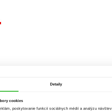
Počítače
dy
Young adult
Poézia
Young adult (SK)
Populárno - náučná pre dospelých
Zdravie a životný štýl
Populárno - náučné pre deti
Všetky tituly
Detaily
bory cookies
eklám, poskytovanie funkcií sociálnych médií a analýzu návšte