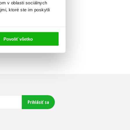
om v oblasti sociálnych
mi, ktoré ste im poskytli
Povoliť všetko
Prihlásiť sa