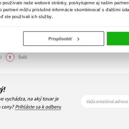
o používate naše webové stránky, poskytujeme aj našim partner
to partneri môžu príslušné informácie skombinovať s ďalšími údaj
ď ste používali ich služby.
Prispôsobiť
Zobraz záznamov
i
1
Ďalší
ý!
Vaša
Vaša
ve vychádza, na aký tovar je
emailová
emailová
Vaša emailová adresa
adresa
adresa
o ceny?
Prihláste sa k odberu