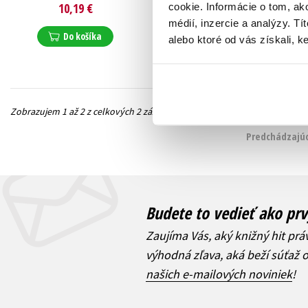
Viktor Bělohoubek
,
Jiří Svoboda
,
Kolektiv
,
10,19 €
6,79 €
cookie. Informácie o tom, ak
Samuel Kohoutek
,
Klára Ille
,
Klára Hamuľáková
Jan Slanina
médií, inzercie a analýzy. Tí
Do košíka
Do košíka
alebo ktoré od vás získali, ke
Zobrazujem 1 až 2 z celkových 2 záznamov
Predchádzajúc
Budete to vedieť ako prv
Zaujíma Vás, aký knižný hit prá
výhodná zľava, aká beží súťaž 
našich e-mailových noviniek
!