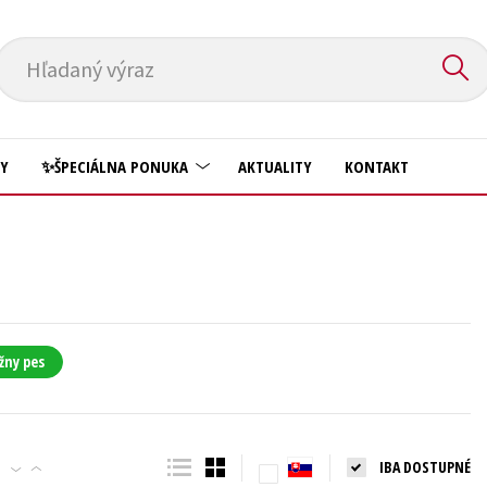
Hľadaný výraz
HY
✨ŠPECIÁLNA PONUKA
AKTUALITY
KONTAKT
Predškoláci
Komiks
Príroda a záhrada
Krížovky
Prírodné vedy
Kuchárske knihy
Technické vedy
žny pes
New Adult
Učebnice
Obchod a ekonómia
Umenie a kultúra
Ostatné
IBA DOSTUPNÉ
Výchova a pedagogika