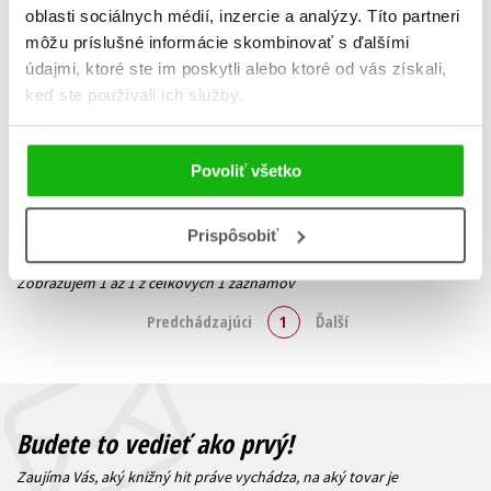
oblasti sociálnych médií, inzercie a analýzy. Títo partneri
Deník rostoucího bříška
môžu príslušné informácie skombinovať s ďalšími
Barbara Trojanová
údajmi, ktoré ste im poskytli alebo ktoré od vás získali,
6,79 €
keď ste používali ich služby.
Do košíka
Povoliť všetko
Prispôsobiť
Zobraz záznamov
Zobrazujem 1 až 1 z celkových 1 záznamov
Predchádzajúci
1
Ďalší
Budete to vedieť ako prvý!
Zaujíma Vás, aký knižný hit práve vychádza, na aký tovar je