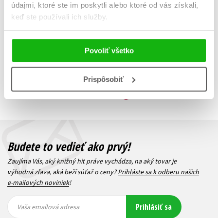
údajmi, ktoré ste im poskytli alebo ktoré od vás získali,
Do košíka
keď ste používali ich služby.
Povoliť všetko
Zobraz záznamov
Zobrazujem 1 až 1 z celkových 1 záznamov
Prispôsobiť
Predchádzajúci
1
Ďalší
Budete to vedieť ako prvý!
Zaujíma Vás, aký knižný hit práve vychádza, na aký tovar je
výhodná zľava, aká beží súťaž o ceny?
Prihláste sa k odberu našich
e-mailových noviniek
!
Vaša
Vaša
Prihlásiť sa
emailová
emailová
Vaša emailová adresa
adresa
adresa