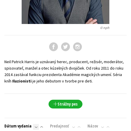
Technické vedy
Učebnice
Umenie a kultúra
Výchova a pedagogika
Young adult
Young adult (SK)
Zdravie a životný štýl
© nph
Všetky tituly
Neil Patrick Harris je uznávaný herec, producent, režisér, moderátor,
spisovateľ, manžel a otec kúzelných dvojičiek. Od roku 2011 do roku
2014 zastával funkciu prezidenta Akadémie magických umení. Séria
kníh
Iluzionisti
je jeho debutom v tvorbe pre deti.
Strážny pes
Dátum vydania
Predajnosť
Názov