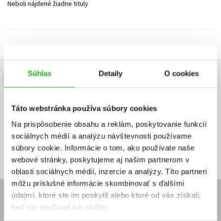
Neboli nájdené žiadne tituly
Technické vedy
Učebnice
Umenie a kultúra
Výchova a pedagogika
Young adult
Young adult (SK)
Zdravie a životný štýl
Všetky tituly
Súhlas
Detaily
O cookies
Budete to vedieť ako prvý!
Zaujíma Vás, aký knižný hit práve vychádza, na aký tovar je
Táto webstránka používa súbory cookies
výhodná zľava, aká beží súťaž o ceny?
Prihláste sa k odberu našich
e-mailových noviniek
!
Na prispôsobenie obsahu a reklám, poskytovanie funkcií
sociálnych médií a analýzu návštevnosti používame
Vaša
Vaša
Prihlásiť sa
emailová
emailová
Vaša emailová adresa
súbory cookie. Informácie o tom, ako používate naše
adresa
adresa
webové stránky, poskytujeme aj našim partnerom v
oblasti sociálnych médií, inzercie a analýzy. Títo partneri
môžu príslušné informácie skombinovať s ďalšími
údajmi, ktoré ste im poskytli alebo ktoré od vás získali,
E-SHOP
keď ste používali ich služby.
Kontakt
Reklamačný poriadok