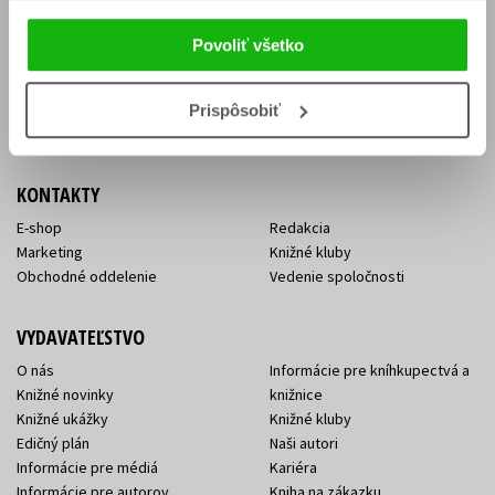
Vrátenie tovaru v lehote 14 dní
Súhlas so spracovaním
Cenník dopravy
osobných údajov
Povoliť všetko
FAQ
Ochrana súkromia
Spôsoby doručenia a platby
Nakupujte výhodne
Všeobecné obchodné
Prispôsobiť
podmienky
KONTAKTY
E-shop
Redakcia
Marketing
Knižné kluby
Obchodné oddelenie
Vedenie spoločnosti
VYDAVATEĽSTVO
O nás
Informácie pre kníhkupectvá a
Knižné novinky
knižnice
Knižné ukážky
Knižné kluby
Edičný plán
Naši autori
Informácie pre médiá
Kariéra
Informácie pre autorov
Kniha na zákazku