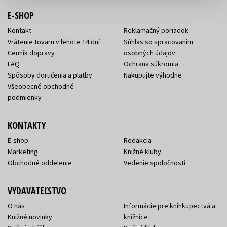
E-SHOP
Kontakt
Reklamačný poriadok
Vrátenie tovaru v lehote 14 dní
Súhlas so spracovaním
Cenník dopravy
osobných údajov
FAQ
Ochrana súkromia
Spôsoby doručenia a platby
Nakupujte výhodne
Všeobecné obchodné
podmienky
KONTAKTY
E-shop
Redakcia
Marketing
Knižné kluby
Obchodné oddelenie
Vedenie spoločnosti
VYDAVATEĽSTVO
O nás
Informácie pre kníhkupectvá a
Knižné novinky
knižnice