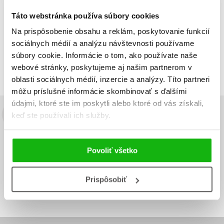
Táto webstránka používa súbory cookies
Na prispôsobenie obsahu a reklám, poskytovanie funkcií
Zobraz záznamov
sociálnych médií a analýzu návštevnosti používame
Zobrazujem 1 až 2 z celkových 2 záznamov
súbory cookie. Informácie o tom, ako používate naše
Predchádzajúci
1
Ďalší
webové stránky, poskytujeme aj našim partnerom v
oblasti sociálnych médií, inzercie a analýzy. Títo partneri
môžu príslušné informácie skombinovať s ďalšími
údajmi, ktoré ste im poskytli alebo ktoré od vás získali,
keď ste používali ich služby.
Budete to vedieť ako prvý!
Zaujíma Vás, aký knižný hit práve vychádza, na aký tovar je
výhodná zľava, aká beží súťaž o ceny?
Prihláste sa k odberu našich
Povoliť všetko
e-mailových noviniek
!
Vaša
Vaša
Prispôsobiť
Prihlásiť sa
emailová
emailová
Vaša emailová adresa
adresa
adresa