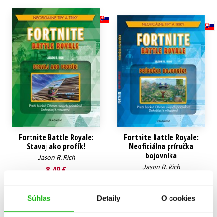
Technické vedy
Učebnice
Umenie a kultúra
Výchova a pedagogika
Young adult
Young adult (SK)
Zdravie a životný štýl
Všetky tituly
Fortnite Battle Royale:
Fortnite Battle Royale:
Stavaj ako profík!
Neoficiálna príručka
bojovníka
Jason R. Rich
Jason R. Rich
8,49 €
8,49 €
Do košíka
Súhlas
Detaily
O cookies
Do košíka