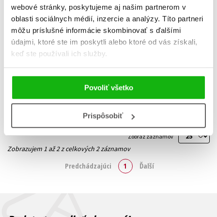
webové stránky, poskytujeme aj našim partnerom v
oblasti sociálnych médií, inzercie a analýzy. Títo partneri
Theatro vagamundos
Sí, vole!
môžu príslušné informácie skombinovať s ďalšími
údajmi, ktoré ste im poskytli alebo ktoré od vás získali,
Pavel Liška
,
Jan Révai
,
Pavel Liška
,
Jan Révai
,
Hynek Bernard
Hynek Bernard
keď ste používali ich služby.
16,99 €
16,14 €
Do košíka
Do košíka
Povoliť všetko
Prispôsobiť
Zobraz záznamov
Zobrazujem 1 až 2 z celkových 2 záznamov
Predchádzajúci
1
Ďalší