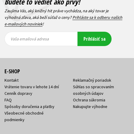
Budete to vedieť ako prvý!
Zaujíma Vás, aký knižný hit práve vychádza, na aký tovar je
výhodná zľava, aká beží súťaž o ceny?
Prihláste sa k odberu našich
e-mailových noviniek
!
Vaša
Vaša
Prihlásiť sa
emailová
emailová
Vaša emailová adresa
adresa
adresa
E-SHOP
Kontakt
Reklamačný poriadok
Vrátenie tovaru v lehote 14 dní
Súhlas so spracovaním
Cenník dopravy
osobných údajov
FAQ
Ochrana súkromia
Spôsoby doručenia a platby
Nakupujte výhodne
Všeobecné obchodné
podmienky