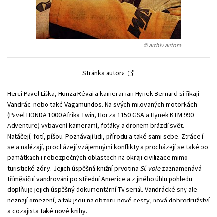
Technické vedy
Učebnice
Umenie a kultúra
Výchova a pedagogika
Young adult
Young adult (SK)
© archiv autora
Zdravie a životný štýl
Všetky tituly
Stránka autora
Herci Pavel Liška, Honza Révai a kameraman Hynek Bernard si říkají
Vandráci nebo také Vagamundos. Na svých milovaných motorkách
(Pavel HONDA 1000 Afrika Twin, Honza 1150 GSA a Hynek KTM 990
Adventure) vybaveni kamerami, foťáky a dronem brázdí svět.
Natáčejí, fotí, píšou. Poznávají lidi, přírodu a také sami sebe. Ztrácejí
se a nalézají, procházejí vzájemnými konflikty a procházejí se také po
památkách i nebezpečných oblastech na okraji civilizace mimo
turistické zóny. Jejich úspěšná knižní prvotina
Sí, vole
zaznamenává
tříměsíční vandrování po střední Americe a z jiného úhlu pohledu
doplňuje jejich úspěšný dokumentární TV seriál. Vandrácké sny ale
neznají omezení, a tak jsou na obzoru nové cesty, nová dobrodružství
a dozajista také nové knihy.