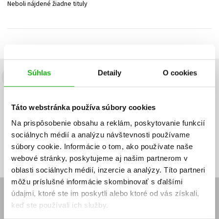
Neboli nájdené žiadne tituly
Technické vedy
Učebnice
Umenie a kultúra
Výchova a pedagogika
Young adult
Young adult (SK)
Zdravie a životný štýl
Všetky tituly
Súhlas
Detaily
O cookies
Budete to vedieť ako prvý!
Zaujíma Vás, aký knižný hit práve vychádza, na aký tovar je
Táto webstránka používa súbory cookies
výhodná zľava, aká beží súťaž o ceny?
Prihláste sa k odberu našich
e-mailových noviniek
!
Na prispôsobenie obsahu a reklám, poskytovanie funkcií
sociálnych médií a analýzu návštevnosti používame
Vaša
Vaša
Prihlásiť sa
emailová
emailová
Vaša emailová adresa
súbory cookie. Informácie o tom, ako používate naše
adresa
adresa
webové stránky, poskytujeme aj našim partnerom v
oblasti sociálnych médií, inzercie a analýzy. Títo partneri
môžu príslušné informácie skombinovať s ďalšími
údajmi, ktoré ste im poskytli alebo ktoré od vás získali,
E-SHOP
keď ste používali ich služby.
Kontakt
Reklamačný poriadok