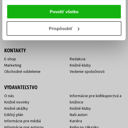
Vrátenie tovaru v lehote 14 dní
Súhlas so spracovaním
Cenník dopravy
osobných údajov
Povoliť všetko
FAQ
Ochrana súkromia
Spôsoby doručenia a platby
Nakupujte výhodne
Všeobecné obchodné
Prispôsobiť
podmienky
KONTAKTY
E-shop
Redakcia
Marketing
Knižné kluby
Obchodné oddelenie
Vedenie spoločnosti
VYDAVATEĽSTVO
O nás
Informácie pre kníhkupectvá a
Knižné novinky
knižnice
Knižné ukážky
Knižné kluby
Edičný plán
Naši autori
Informácie pre médiá
Kariéra
Informácie pre autorov
Kniha na zákazku