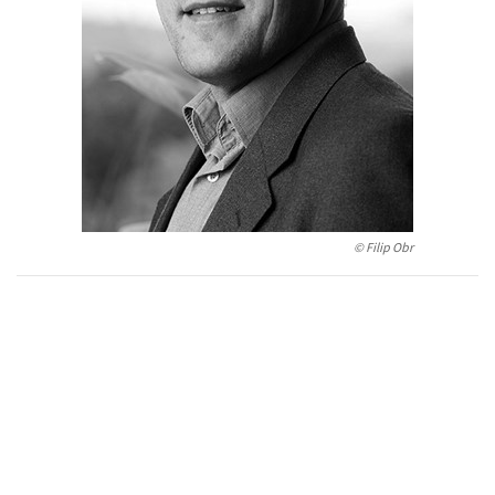
Humanitné a spoločenské ve
Auto - moto
Jazyky
Beletria pre deti
Kalendáre, diáre
Beletria pre dospelých
Kariéra a osobný rozvoj
© Filip Obr