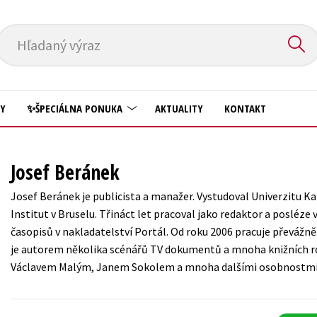
Hľadaný výraz
HY
✨ŠPECIÁLNA PONUKA
AKTUALITY
KONTAKT
Predškoláci
Komiks
Josef Beránek
Príroda a záhrada
Krížovky
Josef Beránek je publicista a manažer. Vystudoval Univerzitu 
Prírodné vedy
Institut v Bruselu. Třináct let pracoval jako redaktor a posléze
Kuchárske knihy
časopisů v nakladatelství Portál. Od roku 2006 pracuje převážně
Technické vedy
New Adult
je autorem několika scénářů TV dokumentů a mnoha knižních r
Učebnice
Václavem Malým, Janem Sokolem a mnoha dalšími osobnostmi
Obchod a ekonómia
Umenie a kultúra
Ostatné
Výchova a pedagogika