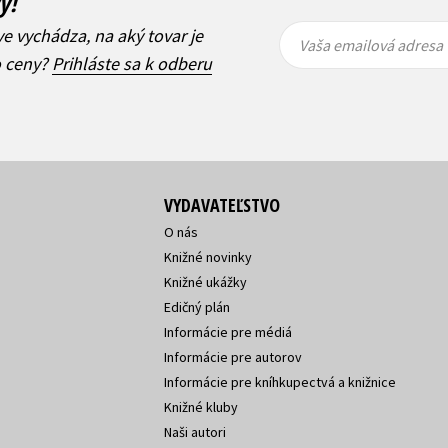
ý!
Vaša
Vaša
ve vychádza, na aký tovar je
emailová
emailová
Vaša emailová adresa
adresa
adresa
o ceny?
Prihláste sa k odberu
VYDAVATEĽSTVO
O nás
Knižné novinky
Knižné ukážky
Edičný plán
Informácie pre médiá
Informácie pre autorov
Informácie pre kníhkupectvá a knižnice
Knižné kluby
Naši autori