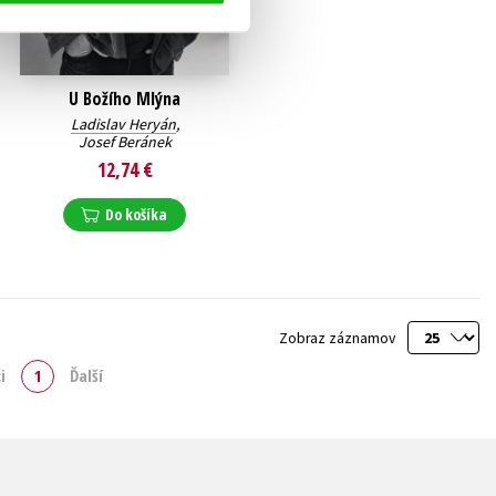
U Božího Mlýna
Ladislav Heryán
,
Josef Beránek
12,74 €
Do košíka
Zobraz záznamov
i
1
Ďalší