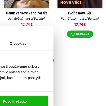
Deník venkovského faráře
Tvořit nové věci
Jan Rybář
,
Josef Beránek
Petr Glogar
,
Josef Beránek
12,74 €
12,74 €
Do košíka
Do košíka
O cookies
vnosti používame súbory
om v oblasti sociálnych
mi, ktoré ste im poskytli
Povoliť všetko