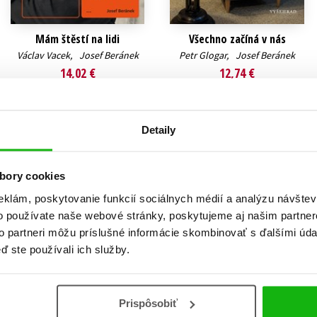
Mám štěstí na lidi
Všechno začíná v nás
Václav Vacek
,
Josef Beránek
Petr Glogar
,
Josef Beránek
14,02 €
12,74 €
Do košíka
Do košíka
Detaily
bory cookies
eklám, poskytovanie funkcií sociálnych médií a analýzu návšte
o používate naše webové stránky, poskytujeme aj našim partner
to partneri môžu príslušné informácie skombinovať s ďalšími údaj
ď ste používali ich služby.
Prispôsobiť