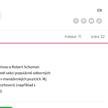
EN
Prihlásiť
0,00 €
Karlovu a Robert Schuman
 vedl sekci populárně odborných
 v manažerských pozicích. Mj.
ozhovorů (například s
).