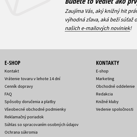
Budete to vedieť ako prv
Zaujíma Vás, aký knižný hit prá
výhodná zľava, aká beží súťaž 
našich e-mailových noviniek
!
E-SHOP
KONTAKTY
Kontakt
E-shop
Vrátenie tovaru v lehote 14 dní
Marketing
Cenník dopravy
Obchodné oddelenie
FAQ
Redakcia
Spôsoby doručenia a platby
Knižné kluby
Všeobecné obchodné podmienky
Vedenie spoločnosti
Reklamačný poriadok
Súhlas so spracovaním osobných údajov
Ochrana súkromia