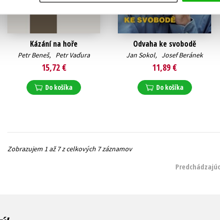
Kázání na hoře
Odvaha ke svobodě
Petr Beneš
,
Petr Vaďura
Jan Sokol
,
Josef Beránek
15,72 €
11,89 €
Do košíka
Do košíka
Zobrazujem 1 až 7 z celkových 7 záznamov
Predchádzajúc