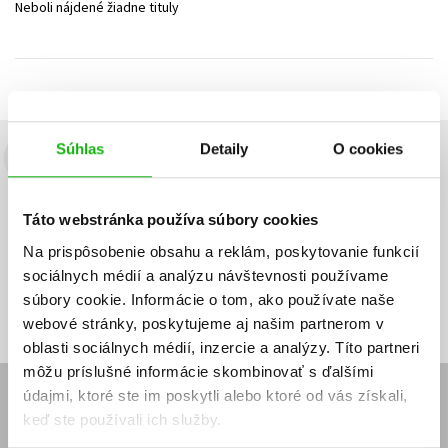
Neboli nájdené žiadne tituly
Technické vedy
Učebnice
Umenie a kultúra
Výchova a pedagogika
Young adult
Young adult (SK)
Zdravie a životný štýl
Všetky tituly
Súhlas
Detaily
O cookies
Budete to vedieť ako prvý!
Zaujíma Vás, aký knižný hit práve vychádza, na aký tovar je
Táto webstránka používa súbory cookies
výhodná zľava, aká beží súťaž o ceny?
Prihláste sa k odberu našich
e-mailových noviniek
!
Na prispôsobenie obsahu a reklám, poskytovanie funkcií
sociálnych médií a analýzu návštevnosti používame
Vaša
Vaša
Prihlásiť sa
emailová
emailová
Vaša emailová adresa
súbory cookie. Informácie o tom, ako používate naše
adresa
adresa
webové stránky, poskytujeme aj našim partnerom v
oblasti sociálnych médií, inzercie a analýzy. Títo partneri
môžu príslušné informácie skombinovať s ďalšími
údajmi, ktoré ste im poskytli alebo ktoré od vás získali,
E-SHOP
keď ste používali ich služby.
Kontakt
Reklamačný poriadok