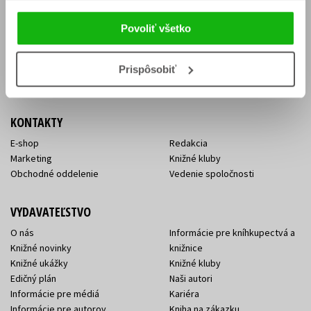
Vrátenie tovaru v lehote 14 dní
Súhlas so spracovaním
Cenník dopravy
osobných údajov
Povoliť všetko
FAQ
Ochrana súkromia
Spôsoby doručenia a platby
Nakupujte výhodne
Všeobecné obchodné
Prispôsobiť
podmienky
KONTAKTY
E-shop
Redakcia
Marketing
Knižné kluby
Obchodné oddelenie
Vedenie spoločnosti
VYDAVATEĽSTVO
O nás
Informácie pre kníhkupectvá a
Knižné novinky
knižnice
Knižné ukážky
Knižné kluby
Edičný plán
Naši autori
Informácie pre médiá
Kariéra
Informácie pre autorov
Kniha na zákazku