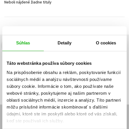
Neboli nájdené žiadne tituly
Technické vedy
Učebnice
Umenie a kultúra
Výchova a pedagogika
Young adult
Young adult (SK)
Zdravie a životný štýl
Všetky tituly
Súhlas
Detaily
O cookies
Budete to vedieť ako prvý!
Zaujíma Vás, aký knižný hit práve vychádza, na aký tovar je
Táto webstránka používa súbory cookies
výhodná zľava, aká beží súťaž o ceny?
Prihláste sa k odberu našich
e-mailových noviniek
!
Na prispôsobenie obsahu a reklám, poskytovanie funkcií
sociálnych médií a analýzu návštevnosti používame
Vaša
Vaša
Prihlásiť sa
emailová
emailová
Vaša emailová adresa
súbory cookie. Informácie o tom, ako používate naše
adresa
adresa
webové stránky, poskytujeme aj našim partnerom v
oblasti sociálnych médií, inzercie a analýzy. Títo partneri
môžu príslušné informácie skombinovať s ďalšími
údajmi, ktoré ste im poskytli alebo ktoré od vás získali,
E-SHOP
keď ste používali ich služby.
Kontakt
Reklamačný poriadok