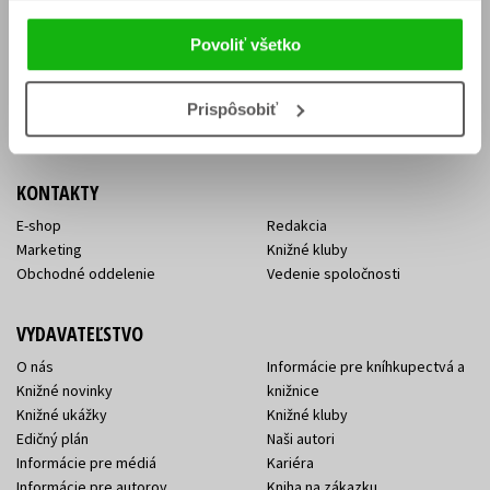
Vrátenie tovaru v lehote 14 dní
Súhlas so spracovaním
Cenník dopravy
osobných údajov
Povoliť všetko
FAQ
Ochrana súkromia
Spôsoby doručenia a platby
Nakupujte výhodne
Všeobecné obchodné
Prispôsobiť
podmienky
KONTAKTY
E-shop
Redakcia
Marketing
Knižné kluby
Obchodné oddelenie
Vedenie spoločnosti
VYDAVATEĽSTVO
O nás
Informácie pre kníhkupectvá a
Knižné novinky
knižnice
Knižné ukážky
Knižné kluby
Edičný plán
Naši autori
Informácie pre médiá
Kariéra
Informácie pre autorov
Kniha na zákazku