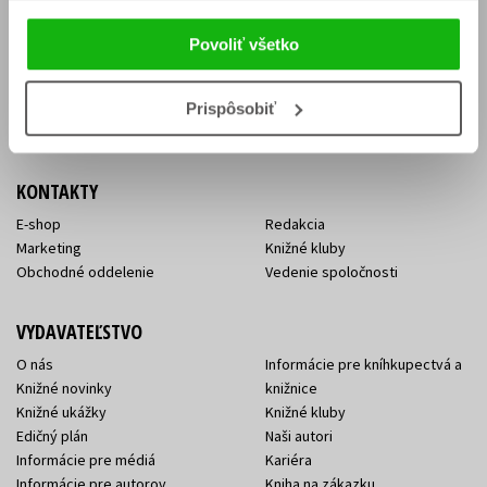
Vrátenie tovaru v lehote 14 dní
Súhlas so spracovaním
Cenník dopravy
osobných údajov
Povoliť všetko
FAQ
Ochrana súkromia
Spôsoby doručenia a platby
Nakupujte výhodne
Všeobecné obchodné
Prispôsobiť
podmienky
KONTAKTY
E-shop
Redakcia
Marketing
Knižné kluby
Obchodné oddelenie
Vedenie spoločnosti
VYDAVATEĽSTVO
O nás
Informácie pre kníhkupectvá a
Knižné novinky
knižnice
Knižné ukážky
Knižné kluby
Edičný plán
Naši autori
Informácie pre médiá
Kariéra
Informácie pre autorov
Kniha na zákazku