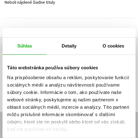
Neboli nájdené žiadne tituly
Technické vedy
Učebnice
Umenie a kultúra
Výchova a pedagogika
Young adult
Young adult (SK)
Zdravie a životný štýl
Všetky tituly
Súhlas
Detaily
O cookies
Budete to vedieť ako prvý!
Zaujíma Vás, aký knižný hit práve vychádza, na aký tovar je
Táto webstránka používa súbory cookies
výhodná zľava, aká beží súťaž o ceny?
Prihláste sa k odberu našich
e-mailových noviniek
!
Na prispôsobenie obsahu a reklám, poskytovanie funkcií
sociálnych médií a analýzu návštevnosti používame
Vaša
Vaša
Prihlásiť sa
emailová
emailová
Vaša emailová adresa
súbory cookie. Informácie o tom, ako používate naše
adresa
adresa
webové stránky, poskytujeme aj našim partnerom v
oblasti sociálnych médií, inzercie a analýzy. Títo partneri
môžu príslušné informácie skombinovať s ďalšími
údajmi, ktoré ste im poskytli alebo ktoré od vás získali,
E-SHOP
keď ste používali ich služby.
Kontakt
Reklamačný poriadok