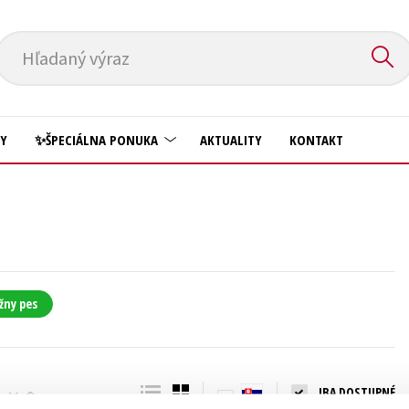
Hľadaný výraz
HY
✨ŠPECIÁLNA PONUKA
AKTUALITY
KONTAKT
Predškoláci
Komiks
Príroda a záhrada
Krížovky
Prírodné vedy
Kuchárske knihy
Technické vedy
žny pes
New Adult
Učebnice
Obchod a ekonómia
Umenie a kultúra
Ostatné
IBA DOSTUPNÉ
Výchova a pedagogika