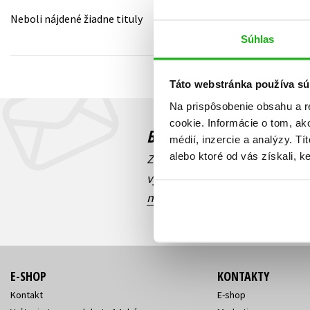
Neboli nájdené žiadne tituly
Humanitné a spoločenské ve
Auto - moto
Súhlas
Jazyky
Beletria pre deti
Kalendáre, diáre
Táto webstránka používa sú
Beletria pre dospelých
Kariéra a osobný rozvoj
Na prispôsobenie obsahu a r
cookie. Informácie o tom, ak
Budete to vedieť ako prv
médií, inzercie a analýzy. Tí
alebo ktoré od vás získali, ke
Zaujíma Vás, aký knižný hit prá
výhodná zľava, aká beží súťaž 
našich e-mailových noviniek
!
E-SHOP
KONTAKTY
Kontakt
E-shop