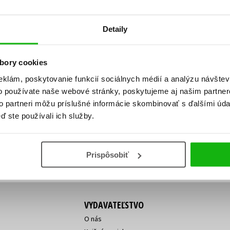
Počítače
dy
Young adult
Poézia
Detaily
Young adult (SK)
Populárno - náučná pre dospelých
Zdravie a životný štýl
Populárno - náučné pre deti
bory cookies
eklám, poskytovanie funkcií sociálnych médií a analýzu návšte
o používate naše webové stránky, poskytujeme aj našim partner
ý!
to partneri môžu príslušné informácie skombinovať s ďalšími údaj
Všetky tituly
Vaša
Vaša
ď ste používali ich služby.
ve vychádza, na aký tovar je
emailová
emailová
Vaša emailová adresa
adresa
adresa
o ceny?
Prihláste sa k odberu
Prispôsobiť
VYDAVATEĽSTVO
O nás