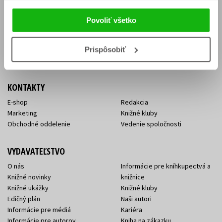
Vrátenie tovaru v lehote 14 dní
Súhlas so spracovaním
Cenník dopravy
osobných údajov
Povoliť všetko
FAQ
Ochrana súkromia
Spôsoby doručenia a platby
Nakupujte výhodne
Všeobecné obchodné
Prispôsobiť
podmienky
KONTAKTY
E-shop
Redakcia
Marketing
Knižné kluby
Obchodné oddelenie
Vedenie spoločnosti
VYDAVATEĽSTVO
O nás
Informácie pre kníhkupectvá a
Knižné novinky
knižnice
Knižné ukážky
Knižné kluby
Edičný plán
Naši autori
Informácie pre médiá
Kariéra
Informácie pre autorov
Kniha na zákazku