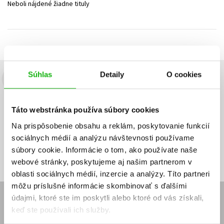
Neboli nájdené žiadne tituly
Technické vedy
Učebnice
Umenie a kultúra
Výchova a pedagogika
Young adult
Young adult (SK)
Zdravie a životný štýl
Všetky tituly
Súhlas
Detaily
O cookies
Budete to vedieť ako prvý!
Zaujíma Vás, aký knižný hit práve vychádza, na aký tovar je
Táto webstránka používa súbory cookies
výhodná zľava, aká beží súťaž o ceny?
Prihláste sa k odberu našich
e-mailových noviniek
!
Na prispôsobenie obsahu a reklám, poskytovanie funkcií
sociálnych médií a analýzu návštevnosti používame
Vaša
Vaša
Prihlásiť sa
emailová
emailová
Vaša emailová adresa
súbory cookie. Informácie o tom, ako používate naše
adresa
adresa
webové stránky, poskytujeme aj našim partnerom v
oblasti sociálnych médií, inzercie a analýzy. Títo partneri
môžu príslušné informácie skombinovať s ďalšími
údajmi, ktoré ste im poskytli alebo ktoré od vás získali,
E-SHOP
keď ste používali ich služby.
Kontakt
Reklamačný poriadok