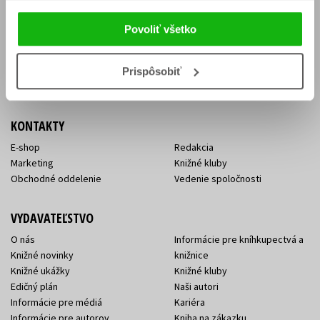
Vrátenie tovaru v lehote 14 dní
Súhlas so spracovaním
Cenník dopravy
osobných údajov
Povoliť všetko
FAQ
Ochrana súkromia
Spôsoby doručenia a platby
Nakupujte výhodne
Všeobecné obchodné
Prispôsobiť
podmienky
KONTAKTY
E-shop
Redakcia
Marketing
Knižné kluby
Obchodné oddelenie
Vedenie spoločnosti
VYDAVATEĽSTVO
O nás
Informácie pre kníhkupectvá a
Knižné novinky
knižnice
Knižné ukážky
Knižné kluby
Edičný plán
Naši autori
Informácie pre médiá
Kariéra
Informácie pre autorov
Kniha na zákazku