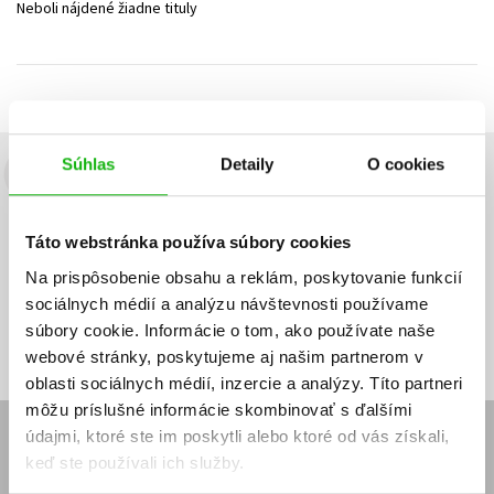
Neboli nájdené žiadne tituly
Technické vedy
Učebnice
Umenie a kultúra
Výchova a pedagogika
Young adult
Young adult (SK)
Zdravie a životný štýl
Všetky tituly
Súhlas
Detaily
O cookies
Budete to vedieť ako prvý!
Zaujíma Vás, aký knižný hit práve vychádza, na aký tovar je
Táto webstránka používa súbory cookies
výhodná zľava, aká beží súťaž o ceny?
Prihláste sa k odberu našich
e-mailových noviniek
!
Na prispôsobenie obsahu a reklám, poskytovanie funkcií
sociálnych médií a analýzu návštevnosti používame
Vaša
Vaša
Prihlásiť sa
emailová
emailová
Vaša emailová adresa
súbory cookie. Informácie o tom, ako používate naše
adresa
adresa
webové stránky, poskytujeme aj našim partnerom v
oblasti sociálnych médií, inzercie a analýzy. Títo partneri
môžu príslušné informácie skombinovať s ďalšími
údajmi, ktoré ste im poskytli alebo ktoré od vás získali,
E-SHOP
keď ste používali ich služby.
Kontakt
Reklamačný poriadok