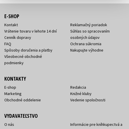
E-SHOP
Kontakt
Reklamačný poriadok
Vrátenie tovaru v lehote 14 dní
Súhlas so spracovaním
Cenník dopravy
osobných údajov
FAQ
Ochrana súkromia
Spôsoby doručenia a platby
Nakupujte výhodne
Všeobecné obchodné
podmienky
KONTAKTY
E-shop
Redakcia
Marketing
Knižné kluby
Obchodné oddelenie
Vedenie spoločnosti
VYDAVATEĽSTVO
O nás
Informácie pre kníhkupectvá a