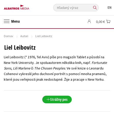
Hľadaný výraz
EN
🛍️ Darčekové poukazy
✍️Knihy s podpisom
Menu
0,00 €
🎁 Limitované balíčky
🔥 Výhodné predpredaje
🏷️ Zlacnené knihy
⚔️ Zaklínač na CD
🔖Outlet knihy
Domov
Autori
Liel Leibovitz
Auto - moto
Beletria pre deti
Beletria pre dospelých
Liel Leibovitz
Cestovanie
Darčekové publikácie
Digitálna fotografia
Liel Leibovitz (* 1976, Tel Aviv) píše pro magazín Tablet a působí na
Doplnkový sortiment
Ezoterika a duchovný svet
New York University. Je spoluautorem několika knih, např.
Fortunate
Sons
,
Lili Marlene
či
The Chosen Peoples
. Ve své knize o Leonardu
História a military
Hobby
Humanitné a spoločenské vedy
Cohenovi vykreslil jeho duchovní portrét s pomocí mnoha pramenů,
Jazyky
Kalendáre, diáre
Kariéra a osobný rozvoj
Komiks
které jsou veřejnosti jinak nedostupné. Žije a pracuje v New Yorku.
Krížovky
Kuchárske knihy
New Adult
Obchod a ekonómia
Ostatné
Počítače
Poézia
Strážny pes
Populárno - náučná pre dospelých
Populárno - náučné pre deti
Predškoláci
Príroda a záhrada
Prírodné vedy