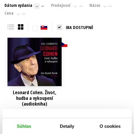
Dátum vydania
Predajnosť
Názov
Technické vedy
Učebnice
Umenie a kultúra
Cena
Výchova a pedagogika
Young adult
Young adult (SK)
IBA DOSTUPNÉ
Zdravie a životný štýl
Všetky tituly
Leonard Cohen. Život,
hudba a vykoupení
(audiokniha)
Liel Leibovitz
11,04 €
Súhlas
Detaily
O cookies
Do košíka