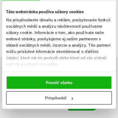
Táto webstránka používa súbory cookies
Na prispôsobenie obsahu a reklám, poskytovanie funkcií
sociálnych médií a analýzu návštevnosti používame
Zobraz záznamov
súbory cookie. Informácie o tom, ako používate naše
Zobrazujem 1 až 1 z celkových 1 záznamov
webové stránky, poskytujeme aj našim partnerom v
Predchádzajúci
1
Ďalší
oblasti sociálnych médií, inzercie a analýzy. Títo partneri
môžu príslušné informácie skombinovať s ďalšími
údajmi, ktoré ste im poskytli alebo ktoré od vás získali,
keď ste používali ich služby.
Budete to vedieť ako prvý!
Zaujíma Vás, aký knižný hit práve vychádza, na aký tovar je
Povoliť všetko
výhodná zľava, aká beží súťaž o ceny?
Prihláste sa k odberu našich
e-mailových noviniek
!
Prispôsobiť
Vaša
Vaša
Prihlásiť sa
emailová
emailová
Vaša emailová adresa
adresa
adresa