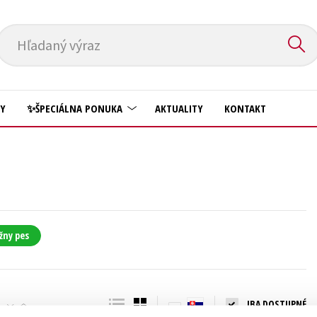
Hľadaný výraz
HY
✨ŠPECIÁLNA PONUKA
AKTUALITY
KONTAKT
Predškoláci
Komiks
Príroda a záhrada
Krížovky
Prírodné vedy
Kuchárske knihy
Technické vedy
žny pes
New Adult
Učebnice
Obchod a ekonómia
Umenie a kultúra
Ostatné
IBA DOSTUPNÉ
Výchova a pedagogika