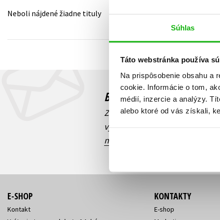
Neboli nájdené žiadne tituly
Humanitné a spoločenské ve
Auto - moto
Súhlas
Jazyky
Beletria pre deti
Kalendáre, diáre
Táto webstránka používa sú
Beletria pre dospelých
Kariéra a osobný rozvoj
Na prispôsobenie obsahu a r
cookie. Informácie o tom, ak
Budete to vedieť ako prv
médií, inzercie a analýzy. Tí
alebo ktoré od vás získali, ke
Zaujíma Vás, aký knižný hit prá
výhodná zľava, aká beží súťaž 
našich e-mailových noviniek
!
E-SHOP
KONTAKTY
Kontakt
E-shop