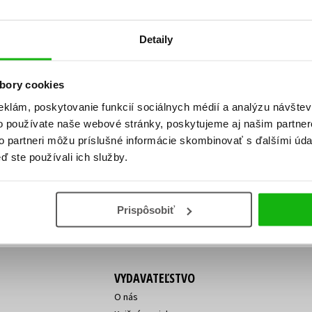
Počítače
dy
Young adult
Poézia
Detaily
Young adult (SK)
Populárno - náučná pre dospelých
Zdravie a životný štýl
Populárno - náučné pre deti
bory cookies
eklám, poskytovanie funkcií sociálnych médií a analýzu návšte
o používate naše webové stránky, poskytujeme aj našim partner
ý!
to partneri môžu príslušné informácie skombinovať s ďalšími údaj
Všetky tituly
Vaša
Vaša
ď ste používali ich služby.
ve vychádza, na aký tovar je
emailová
emailová
Vaša emailová adresa
adresa
adresa
o ceny?
Prihláste sa k odberu
Prispôsobiť
VYDAVATEĽSTVO
O nás