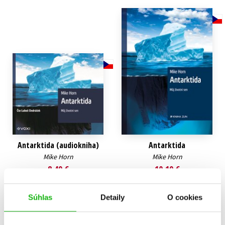
Technické vedy
Učebnice
Umenie a kultúra
Výchova a pedagogika
Young adult
Young adult (SK)
Zdravie a životný štýl
Všetky tituly
Antarktida (audiokniha)
Antarktida
Mike Horn
Mike Horn
8,49 €
10,19 €
Do košíka
Do košíka
Súhlas
Detaily
O cookies