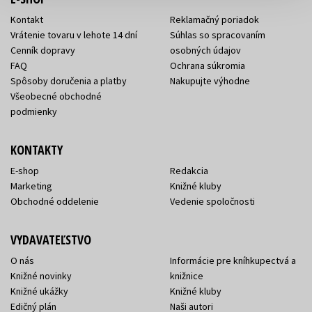
Kontakt
Reklamačný poriadok
Vrátenie tovaru v lehote 14 dní
Súhlas so spracovaním
Cenník dopravy
osobných údajov
FAQ
Ochrana súkromia
Spôsoby doručenia a platby
Nakupujte výhodne
Všeobecné obchodné
podmienky
KONTAKTY
E-shop
Redakcia
Marketing
Knižné kluby
Obchodné oddelenie
Vedenie spoločnosti
VYDAVATEĽSTVO
O nás
Informácie pre kníhkupectvá a
Knižné novinky
knižnice
Knižné ukážky
Knižné kluby
Edičný plán
Naši autori