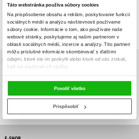
Táto webstránka používa súbory cookies
Zobraz záznamov
Na prispôsobenie obsahu a reklám, poskytovanie funkcií
Zobrazujem 1 až 2 z celkových 2 záznamov
sociálnych médií a analýzu návštevnosti používame
súbory cookie. Informácie o tom, ako používate naše
Predchádzajúci
1
Ďalší
webové stránky, poskytujeme aj našim partnerom v
oblasti sociálnych médií, inzercie a analýzy. Títo partneri
môžu príslušné informácie skombinovať s ďalšími
údajmi, ktoré ste im poskytli alebo ktoré od vás získali,
Budete to vedieť ako prvý!
keď ste používali ich služby.
Zaujíma Vás, aký knižný hit práve vychádza, na aký tovar je
výhodná zľava, aká beží súťaž o ceny?
Prihláste sa k odberu našich
Povoliť všetko
e-mailových noviniek
!
Vaša
Vaša
Prihlásiť sa
emailová
emailová
Vaša emailová adresa
Prispôsobiť
adresa
adresa
E-SHOP