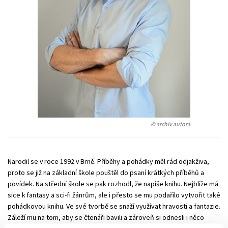
Technické vedy
Učebnice
Umenie a kultúra
Výchova a pedagogika
Young adult
Young adult (SK)
Zdravie a životný štýl
Všetky tituly
© archiv autora
Narodil se v roce 1992 v Brně. Příběhy a pohádky měl rád odjakživa,
proto se již na základní škole pouštěl do psaní krátkých příběhů a
povídek. Na střední škole se pak rozhodl, že napíše knihu. Nejblíže má
sice k fantasy a sci-fi žánrům, ale i přesto se mu podařilo vytvořit také
pohádkovou knihu. Ve své tvorbě se snaží využívat hravosti a fantazie.
Záleží mu na tom, aby se čtenáři bavili a zároveň si odnesli i něco