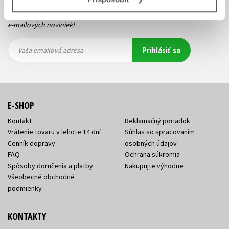
Zaujíma Vás, aký knižný hit práve vychádza, na aký tovar je
výhodná zľava, aká beží súťaž o ceny?
Prihláste sa k odberu našich
e-mailových noviniek
!
Vaša
Vaša
Prihlásiť sa
emailová
emailová
Vaša emailová adresa
adresa
adresa
E-SHOP
Kontakt
Reklamačný poriadok
Vrátenie tovaru v lehote 14 dní
Súhlas so spracovaním
Cenník dopravy
osobných údajov
FAQ
Ochrana súkromia
Spôsoby doručenia a platby
Nakupujte výhodne
Všeobecné obchodné
podmienky
KONTAKTY