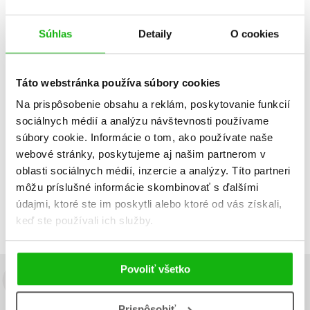
navíc.
Súhlas
Detaily
O cookies
Strážny pes
Táto webstránka používa súbory cookies
Na prispôsobenie obsahu a reklám, poskytovanie funkcií
Dátum vydania
Predajnosť
Názov
sociálnych médií a analýzu návštevnosti používame
Cena
súbory cookie. Informácie o tom, ako používate naše
webové stránky, poskytujeme aj našim partnerom v
IBA DOSTUPNÉ
oblasti sociálnych médií, inzercie a analýzy. Títo partneri
Neboli nájdené žiadne tituly
môžu príslušné informácie skombinovať s ďalšími
údajmi, ktoré ste im poskytli alebo ktoré od vás získali,
keď ste používali ich služby.
Povoliť všetko
Budete to vedieť ako prvý!
Prispôsobiť