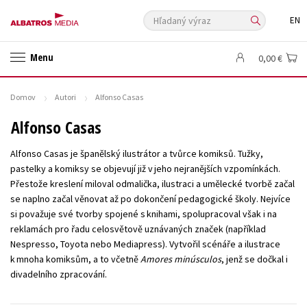
Hľadaný výraz
EN
🛍️ Darčekové poukazy
✍️Knihy s podpisom
Menu
0,00 €
🎁 Limitované balíčky
🔥 Výhodné predpredaje
🏷️ Zlacnené knihy
⚔️ Zaklínač na CD
🔖Outlet knihy
Domov
Autori
Alfonso Casas
Auto - moto
Beletria pre deti
Beletria pre dospelých
Alfonso Casas
Cestovanie
Darčekové publikácie
Digitálna fotografia
Alfonso Casas je španělský ilustrátor a tvůrce komiksů. Tužky,
Doplnkový sortiment
Ezoterika a duchovný svet
pastelky a komiksy se objevují již v jeho nejranějších vzpomínkách.
Přestože kreslení miloval odmalička, ilustraci a umělecké tvorbě začal
História a military
Hobby
Humanitné a spoločenské vedy
se naplno začal věnovat až po dokončení pedagogické školy. Nejvíce
Jazyky
Kalendáre, diáre
Kariéra a osobný rozvoj
Komiks
si považuje své tvorby spojené s knihami, spolupracoval však i na
reklamách pro řadu celosvětově uznávaných značek (například
Krížovky
Kuchárske knihy
New Adult
Obchod a ekonómia
Nespresso, Toyota nebo Mediapress). Vytvořil scénáře a ilustrace
Ostatné
Počítače
Poézia
k mnoha komiksům, a to včetně
Amores minúsculos
, jenž se dočkal i
divadelního zpracování.
Populárno - náučná pre dospelých
Populárno - náučné pre deti
Predškoláci
Príroda a záhrada
Prírodné vedy