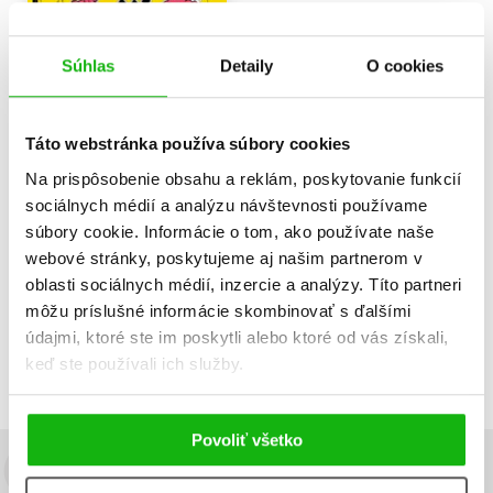
Freddie Mercury:
Súhlas
Detaily
O cookies
Ilustrovaný životopis
Alfonso Casas
12,59 €
Táto webstránka používa súbory cookies
Do košíka
Na prispôsobenie obsahu a reklám, poskytovanie funkcií
sociálnych médií a analýzu návštevnosti používame
súbory cookie. Informácie o tom, ako používate naše
webové stránky, poskytujeme aj našim partnerom v
oblasti sociálnych médií, inzercie a analýzy. Títo partneri
Zobraz záznamov
môžu príslušné informácie skombinovať s ďalšími
Zobrazujem 1 až 1 z celkových 1 záznamov
údajmi, ktoré ste im poskytli alebo ktoré od vás získali,
keď ste používali ich služby.
Predchádzajúci
1
Ďalší
Povoliť všetko
Budete to vedieť ako prvý!