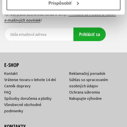
Prispôsobiť
Zaujíma Vás, aký knižný hit práve vychádza, na aký tovar je
výhodná zľava, aká beží súťaž o ceny?
Prihláste sa k odberu našich
e-mailových noviniek
!
Vaša
Vaša
Prihlásiť sa
emailová
emailová
Vaša emailová adresa
adresa
adresa
E-SHOP
Kontakt
Reklamačný poriadok
Vrátenie tovaru v lehote 14 dní
Súhlas so spracovaním
Cenník dopravy
osobných údajov
FAQ
Ochrana súkromia
Spôsoby doručenia a platby
Nakupujte výhodne
Všeobecné obchodné
podmienky
KONTAKTY