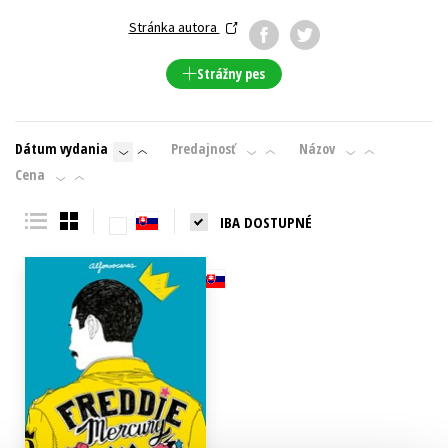
Stránka autora
Technické vedy
Učebnice
Umenie a kultúra
Výchova a pedagogika
Young adult
Young adult (SK)
Strážny pes
Zdravie a životný štýl
Všetky tituly
Dátum vydania
Predajnosť
Názov
Cena
IBA DOSTUPNÉ